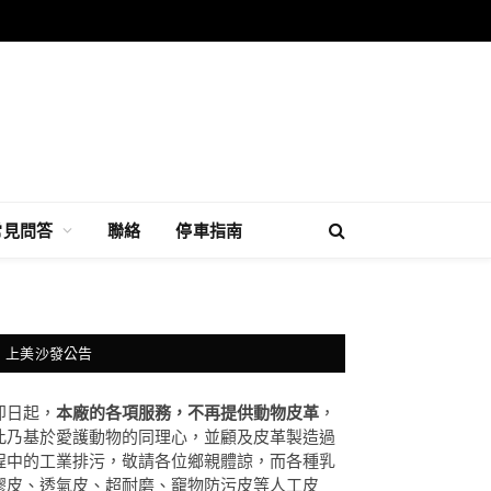
常見問答
聯絡
停車指南
上美沙發公告
即日起，
本廠的各項服務，不再提供動物皮革
，
此乃基於愛護動物的同理心，並顧及皮革製造過
程中的工業排污，敬請各位鄉親體諒，而各種乳
膠皮、透氣皮、超耐磨、竉物防污皮等人工皮