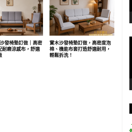
實木沙發椅墊訂做｜高密
實木沙發椅墊訂做，高密度泡
配耐磨涼感布，舒適
棉、機能布套打造舒適耐用，
級
輕鬆拆洗！