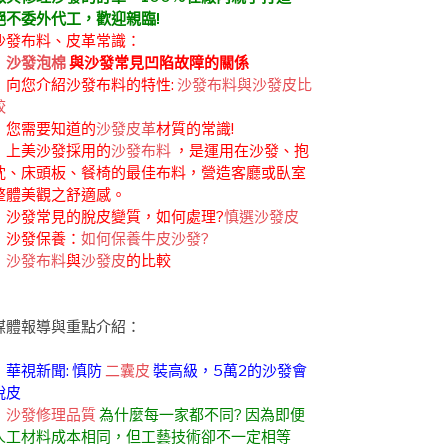
絕不委外代工，歡迎親臨!
沙發布料、皮革常識：
．
沙發泡棉
與沙發常見凹陷故障的關係
．向您介紹沙發布料的特性:
沙發布料與沙發皮比
較
．您需要知道的
沙發皮革
材質的常識!
．上美沙發採用的
沙發布料
，是運用在沙發、抱
枕、床頭板、餐椅的最佳布料，營造客廳或臥室
整體美觀之舒適感。
．沙發常見的脫皮變質，如何處理?
慎選沙發皮
．沙發保養：
如何保養牛皮沙發?
．
沙發布料
與
沙發皮
的比較
媒體報導與重點介紹：
．華視新聞: 慎防
二囊皮
裝高級，5萬2的沙發會
脫皮
．
沙發修理品質
為什麼每一家都不同? 因為即便
人工材料成本相同，但工藝技術卻不一定相等