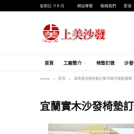
星期日, 9 8 月
網站導覽
聯絡我們
影音
首頁
工廠簡介
椅墊訂做
沙發
Home
»
影音
»
高密度泡棉坐墊訂做 外縣市遠距服務
宜蘭實木沙發椅墊訂