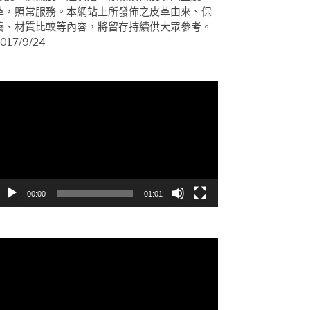
革，照常服務。本網站上所發佈之皮革由來、保
養、材質比較等內容，將留存持續供大眾參考。
017/9/24
視
訊
播
放
器
00:00
01:01
視
訊
播
放
器