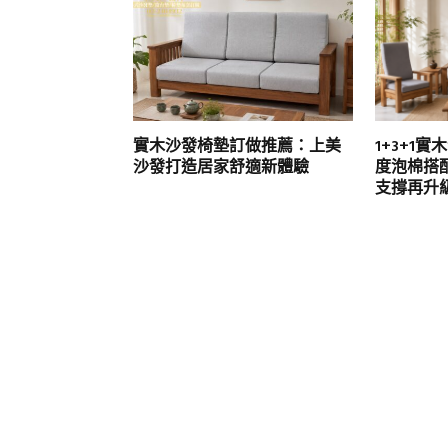
實木沙發椅墊訂做推薦：上美
1+3+1
沙發打造居家舒適新體驗
度泡棉搭
支撐再升