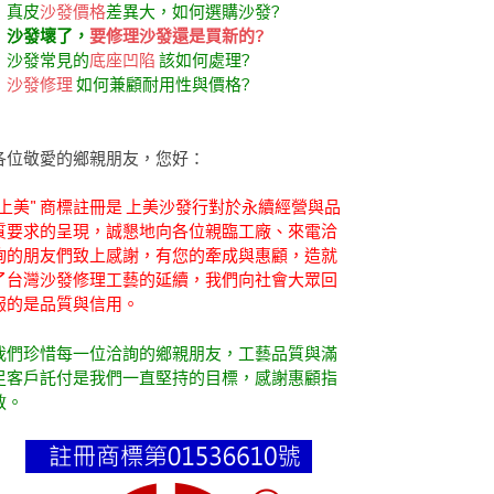
．真皮
沙發價格
差異大，如何選購沙發?
．
沙發壞了，
要修理沙發還是買新的?
．沙發常見的
底座凹陷
該如何處理?
．
沙發修理
如何兼顧耐用性與價格?
各位敬愛的鄉親朋友，您好：
"上美" 商標註冊是 上美沙發行對於永續經營與品
質要求的呈現，誠懇地向各位親臨工廠、來電洽
詢的朋友們致上感謝，有您的牽成與惠顧，造就
了台灣沙發修理工藝的延續，我們向社會大眾回
報的是品質與信用。
我們珍惜每一位洽詢的鄉親朋友，工藝品質與滿
足客戶託付是我們一直堅持的目標，感謝惠顧指
教。