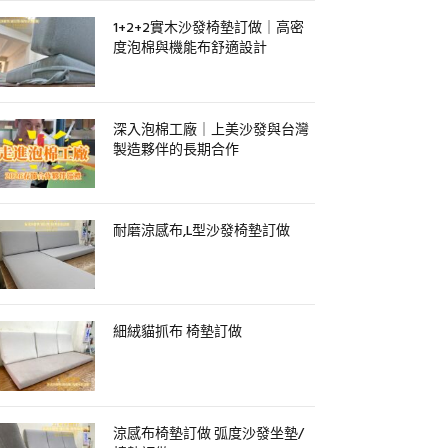
1+2+2實木沙發椅墊訂做｜高密
度泡棉與機能布舒適設計
深入泡棉工廠｜上美沙發與台灣
製造夥伴的長期合作
耐磨涼感布,L型沙發椅墊訂做
細絨貓抓布 椅墊訂做
涼感布椅墊訂做 弧度沙發坐墊/