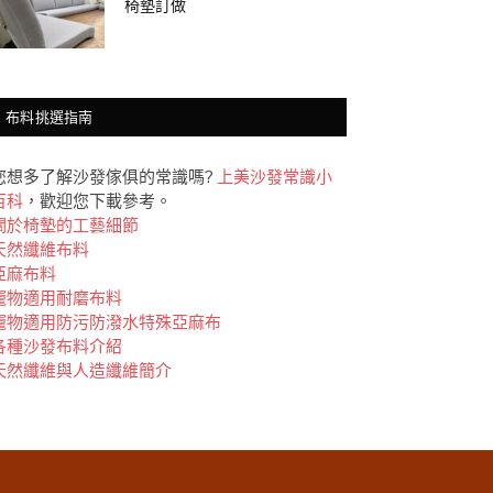
椅墊訂做
布料挑選指南
您想多了解沙發傢俱的常識嗎?
上美沙發常識小
百科
，歡迎您下載參考。
關於椅墊的工藝細節
天然纖維布料
亞麻布料
竉物適用耐磨布料
竉物適用防污防潑水特殊亞麻布
各種沙發布料介紹
天然纖維與人造纖維簡介