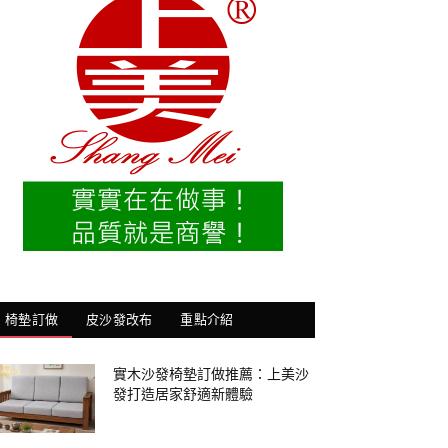
椅墊訂做
皮沙發改布
重點介紹
實木沙發椅墊訂做推薦：上美沙
發打造居家舒適新體驗