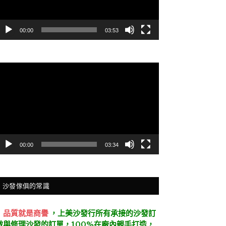
00:00
03:53
視
訊
播
放
器
00:00
03:34
沙發傢俱的常識
．
品質就是商譽
，上美沙發行所有承接的沙發訂
做與修理沙發的訂單，100%在廠內親手打造，