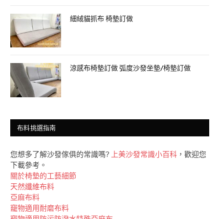
細絨貓抓布 椅墊訂做
涼感布椅墊訂做 弧度沙發坐墊/椅墊訂做
布料挑選指南
您想多了解沙發傢俱的常識嗎?
上美沙發常識小百科
，歡迎您
下載參考。
關於椅墊的工藝細節
天然纖維布料
亞麻布料
竉物適用耐磨布料
竉物適用防污防潑水特殊亞麻布