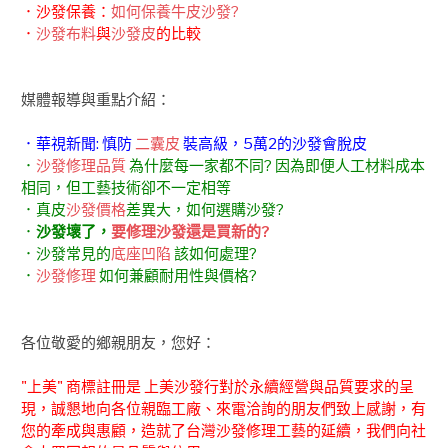
．沙發保養：
如何保養牛皮沙發?
．
沙發布料
與
沙發皮
的比較
媒體報導與重點介紹：
．華視新聞: 慎防
二囊皮
裝高級，5萬2的沙發會脫皮
．
沙發修理品質
為什麼每一家都不同? 因為即便人工材料成本
相同，但工藝技術卻不一定相等
．真皮
沙發價格
差異大，如何選購沙發?
．
沙發壞了，
要修理沙發還是買新的?
．沙發常見的
底座凹陷
該如何處理?
．
沙發修理
如何兼顧耐用性與價格?
各位敬愛的鄉親朋友，您好：
"上美" 商標註冊是 上美沙發行對於永續經營與品質要求的呈
現，誠懇地向各位親臨工廠、來電洽詢的朋友們致上感謝，有
您的牽成與惠顧，造就了台灣沙發修理工藝的延續，我們向社