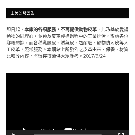
上美沙發公告
即日起，
本廠的各項服務，不再提供動物皮革
，此乃基於愛護
動物的同理心，並顧及皮革製造過程中的工業排污，敬請各位
鄉親體諒，而各種乳膠皮、透氣皮、超耐磨、竉物防污皮等人
工皮革，照常服務。本網站上所發佈之皮革由來、保養、材質
比較等內容，將留存持續供大眾參考。2017/9/24
視
訊
播
放
器