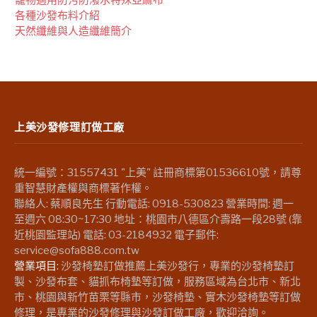
各種沙發布料介紹
天然纖維與人造纖維簡介
上美沙發修理訂做工廠
統一編號：31557431 "上美" 註冊商標第01536610號，請尊
重智慧財產權與商標著作權。
聯絡人: 蔡順良先生 行動電話: 0918-530823 營業時間: 週一
至週六 08:30~17:30 地址：桃園市八德區介壽路一段28號 (靠
近桃園監理站) 電話: 03-2184932 電子郵件:
service@sofa888.com.tw
營業項目:
沙發椅墊訂做推薦上美沙發行，專業的沙發椅墊訂
製、沙發布套、貓抓布椅墊等訂做，服務區域為台北市、新北
市、桃園與新竹苗栗等縣市，沙發椅墊、實木沙發椅墊等訂做
修理，是專業的沙發修理與沙發訂做工廠，歡迎洽詢。