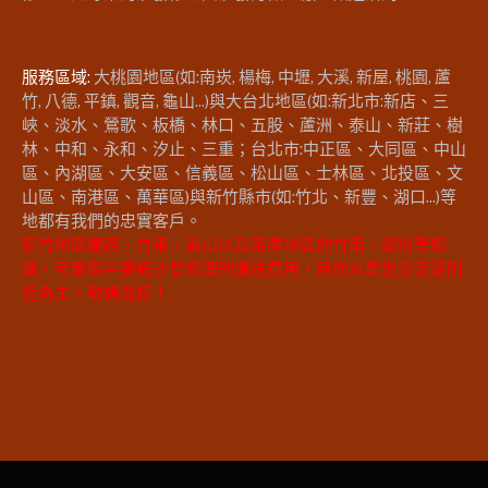
服務區域:
大桃園地區(如:南崁, 楊梅, 中壢, 大溪, 新屋, 桃園, 蘆
竹, 八德, 平鎮, 觀音, 龜山...)與大台北地區(如:新北市:新店、三
峽、淡水、鶯歌、板橋、林口、五股、蘆洲、泰山、新莊、樹
林、中和、永和、汐止、三重；台北市:中正區、大同區、中山
區、內湖區、大安區、信義區、松山區、士林區、北投區、文
山區、南港區、萬華區)與新竹縣市(如:竹北、新豐、湖口...)等
地都有我們的忠實客戶。
新竹地區關西、竹東、香山以及苗栗地區的竹南、頭份等鄉
鎮，考量客戶委託沙發修理的運送費用，目前以靠近交流道附
近為主。敬請見諒！