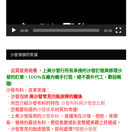
00:00
03:34
沙發傢俱的常識
．
品質就是商譽
，上美沙發行所有承接的沙發訂做與修理沙
發的訂單，100%在廠內親手打造，絕不委外代工，歡迎親
臨!
沙發布料、皮革常識：
．
沙發泡棉
與沙發常見凹陷故障的關係
．向您介紹沙發布料的特性:
沙發布料與沙發皮比較
．您需要知道的
沙發皮革
材質的常識!
．上美沙發採用的
沙發布料
，是運用在沙發、抱枕、床頭
板、餐椅的最佳布料，營造客廳或臥室整體美觀之舒適感。
．沙發常見的脫皮變質，如何處理?
慎選沙發皮