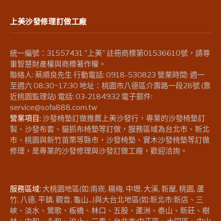
上美沙發修理訂做工廠
統一編號：31557431 "上美" 註冊商標第01536610號，請尊
重智慧財產權與商標著作權。
聯絡人: 蔡順良先生 行動電話: 0918-530823 營業時間: 週一
至週六 08:30~17:30 地址：桃園市八德區介壽路一段28號 (靠
近桃園監理站) 電話: 03-2184932 電子郵件:
service@sofa888.com.tw
營業項目:
沙發椅墊訂做推薦上美沙發行，專業的沙發椅墊訂
製、沙發布套、貓抓布椅墊等訂做，服務區域為台北市、新北
市、桃園與新竹苗栗等縣市，沙發椅墊、實木沙發椅墊等訂做
修理，是專業的沙發修理與沙發訂做工廠，歡迎洽詢。
服務區域:
大桃園地區(如:南崁, 楊梅, 中壢, 大溪, 新屋, 桃園, 蘆
竹, 八德, 平鎮, 觀音, 龜山...)與大台北地區(如:新北市:新店、三
峽、淡水、鶯歌、板橋、林口、五股、蘆洲、泰山、新莊、樹