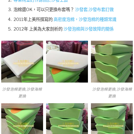
專業椅墊訂作源自於沙發工藝
泡棉還OK，可以只更換布套嗎？
沙發套,沙發布套訂做
2011年上美所撰寫的
高密度泡棉，沙發泡棉的種類常識
2012年 上美為大家剖析的
沙發泡棉與沙發故障的關係
沙發泡棉更換,沙發海棉
沙發泡棉更換,沙發海棉
更換
更換