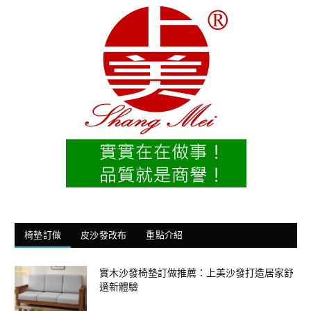
椅墊訂做
皮沙發改布
重點介紹
實木沙發椅墊訂做推薦：上美沙發打造居家舒
適新體驗