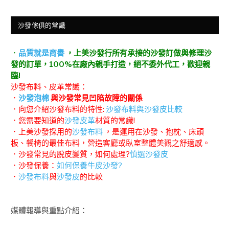
沙發傢俱的常識
．
品質就是商譽
，上美沙發行所有承接的沙發訂做與修理沙
發的訂單，100%在廠內親手打造，絕不委外代工，歡迎親
臨!
沙發布料、皮革常識：
．
沙發泡棉
與沙發常見凹陷故障的關係
．向您介紹沙發布料的特性:
沙發布料與沙發皮比較
．您需要知道的
沙發皮革
材質的常識!
．上美沙發採用的
沙發布料
，是運用在沙發、抱枕、床頭
板、餐椅的最佳布料，營造客廳或臥室整體美觀之舒適感。
．沙發常見的脫皮變質，如何處理?
慎選沙發皮
．沙發保養：
如何保養牛皮沙發?
．
沙發布料
與
沙發皮
的比較
媒體報導與重點介紹：