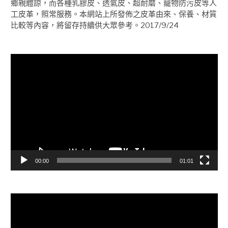
鄉親體諒，而各種乳膠皮、透氣皮、超耐磨、竉物防污皮等人
工皮革，照常服務。本網站上所發佈之皮革由來、保養、材質
比較等內容，將留存持續供大眾參考。2017/9/24
視
訊
播
放
器
00:00
01:01
視
訊
播