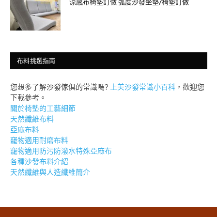
涼感布椅墊訂做 弧度沙發坐墊/椅墊訂做
布料挑選指南
您想多了解沙發傢俱的常識嗎?
上美沙發常識小百科
，歡迎您
下載參考。
關於椅墊的工藝細節
天然纖維布料
亞麻布料
竉物適用耐磨布料
竉物適用防污防潑水特殊亞麻布
各種沙發布料介紹
天然纖維與人造纖維簡介