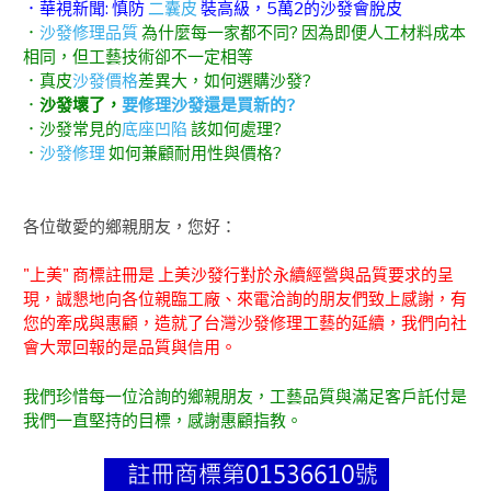
．華視新聞: 慎防
二囊皮
裝高級，5萬2的沙發會脫皮
．
沙發修理品質
為什麼每一家都不同? 因為即便人工材料成本
相同，但工藝技術卻不一定相等
．真皮
沙發價格
差異大，如何選購沙發?
．
沙發壞了，
要修理沙發還是買新的?
．沙發常見的
底座凹陷
該如何處理?
．
沙發修理
如何兼顧耐用性與價格?
各位敬愛的鄉親朋友，您好：
"上美" 商標註冊是 上美沙發行對於永續經營與品質要求的呈
現，誠懇地向各位親臨工廠、來電洽詢的朋友們致上感謝，有
您的牽成與惠顧，造就了台灣沙發修理工藝的延續，我們向社
會大眾回報的是品質與信用。
我們珍惜每一位洽詢的鄉親朋友，工藝品質與滿足客戶託付是
我們一直堅持的目標，感謝惠顧指教。