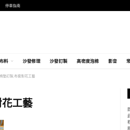
停車指南
布料
沙發修理
沙發訂製
高密度泡棉
影音
椅墊訂製,布套對花工藝
對花工藝