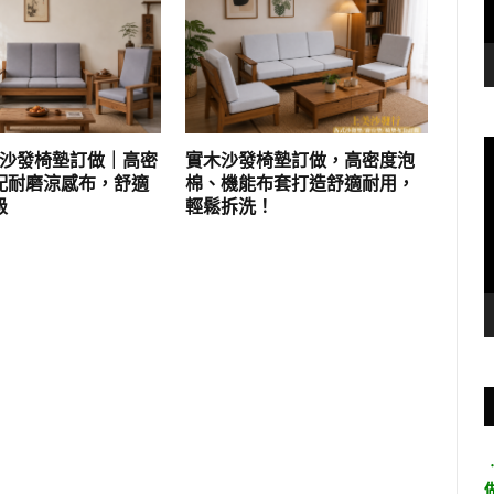
實木沙發椅墊訂做｜高密
實木沙發椅墊訂做，高密度泡
配耐磨涼感布，舒適
棉、機能布套打造舒適耐用，
級
輕鬆拆洗！