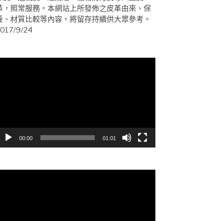
革，照常服務。本網站上所發佈之皮革由來、保
養、材質比較等內容，將留存持續供大眾參考。
017/9/24
視
訊
播
放
器
00:00
01:01
視
訊
播
放
器