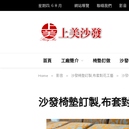
星期四, 6 8 月
網站導覽
聯絡我們
影音
首頁
工廠簡介
椅墊訂做
沙發
Home
»
影音
»
沙發椅墊訂製,布套對花工藝
»
沙發
沙發椅墊訂製,布套