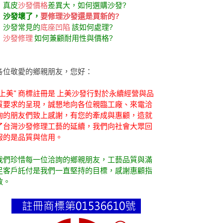
．真皮
沙發價格
差異大，如何選購沙發?
．
沙發壞了，
要修理沙發還是買新的?
．沙發常見的
底座凹陷
該如何處理?
．
沙發修理
如何兼顧耐用性與價格?
各位敬愛的鄉親朋友，您好：
"上美" 商標註冊是 上美沙發行對於永續經營與品
質要求的呈現，誠懇地向各位親臨工廠、來電洽
詢的朋友們致上感謝，有您的牽成與惠顧，造就
了台灣沙發修理工藝的延續，我們向社會大眾回
報的是品質與信用。
我們珍惜每一位洽詢的鄉親朋友，工藝品質與滿
足客戶託付是我們一直堅持的目標，感謝惠顧指
教。