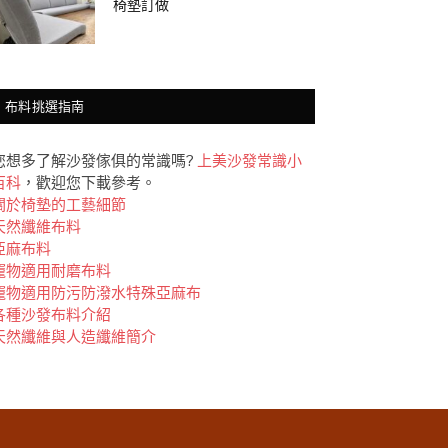
椅墊訂做
布料挑選指南
您想多了解沙發傢俱的常識嗎?
上美沙發常識小
百科
，歡迎您下載參考。
關於椅墊的工藝細節
天然纖維布料
亞麻布料
竉物適用耐磨布料
竉物適用防污防潑水特殊亞麻布
各種沙發布料介紹
天然纖維與人造纖維簡介