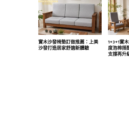
實木沙發椅墊訂做推薦：上美
1+3+1
沙發打造居家舒適新體驗
度泡棉搭
支撐再升