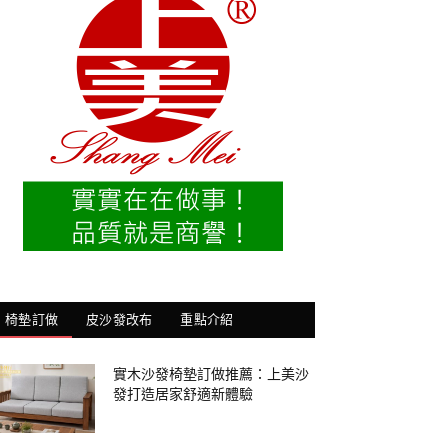
椅墊訂做
皮沙發改布
重點介紹
實木沙發椅墊訂做推薦：上美沙
發打造居家舒適新體驗