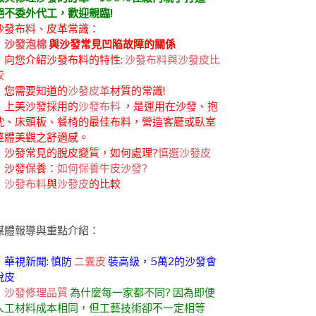
絕不委外代工，歡迎親臨!
沙發布料、皮革常識：
．
沙發泡棉
與沙發常見凹陷故障的關係
．向您介紹沙發布料的特性:
沙發布料與沙發皮比
較
．您需要知道的
沙發皮革
材質的常識!
．上美沙發採用的
沙發布料
，是運用在沙發、抱
枕、床頭板、餐椅的最佳布料，營造客廳或臥室
整體美觀之舒適感。
．沙發常見的脫皮變質，如何處理?
慎選沙發皮
．沙發保養：
如何保養牛皮沙發?
．
沙發布料
與
沙發皮
的比較
媒體報導與重點介紹：
．華視新聞: 慎防
二囊皮
裝高級，5萬2的沙發會
脫皮
．
沙發修理品質
為什麼每一家都不同? 因為即便
人工材料成本相同，但工藝技術卻不一定相等