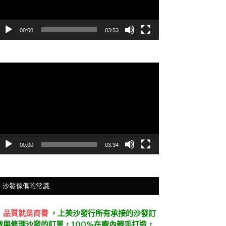
00:00
03:53
視
訊
播
放
器
00:00
03:34
沙發傢俱的常識
．
品質就是商譽
，上美沙發行所有承接的沙發訂
做與修理沙發的訂單，100%在廠內親手打造，