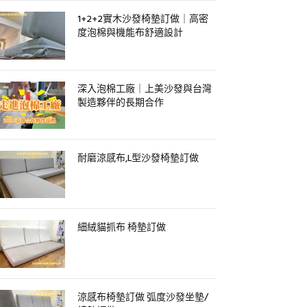
1+2+2實木沙發椅墊訂做｜高密
度泡棉與機能布舒適設計
深入泡棉工廠｜上美沙發與台灣
製造夥伴的長期合作
耐磨涼感布,L型沙發椅墊訂做
細絨貓抓布 椅墊訂做
涼感布椅墊訂做 弧度沙發坐墊/