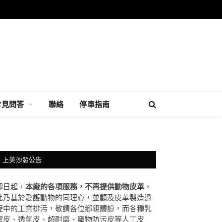
常見問答
聯絡
停車指南
上美沙發公告
即日起，
本廠的各項服務，不再提供動物皮革
，
此乃基於愛護動物的同理心，並顧及皮革製造過
程中的工業排污，敬請各位鄉親體諒，而各種乳
膠皮、透氣皮、超耐磨、竉物防污皮等人工皮