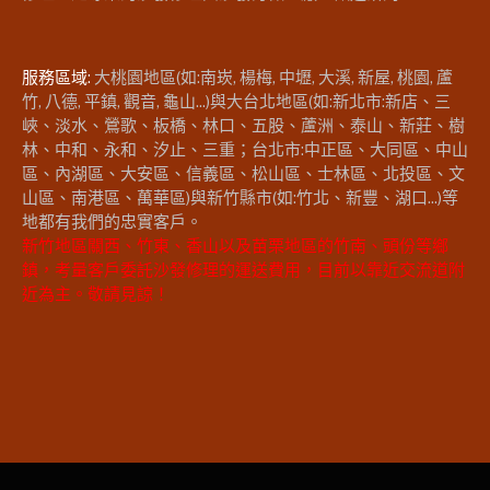
服務區域:
大桃園地區(如:南崁, 楊梅, 中壢, 大溪, 新屋, 桃園, 蘆
竹, 八德, 平鎮, 觀音, 龜山...)與大台北地區(如:新北市:新店、三
峽、淡水、鶯歌、板橋、林口、五股、蘆洲、泰山、新莊、樹
林、中和、永和、汐止、三重；台北市:中正區、大同區、中山
區、內湖區、大安區、信義區、松山區、士林區、北投區、文
山區、南港區、萬華區)與新竹縣市(如:竹北、新豐、湖口...)等
地都有我們的忠實客戶。
新竹地區關西、竹東、香山以及苗栗地區的竹南、頭份等鄉
鎮，考量客戶委託沙發修理的運送費用，目前以靠近交流道附
近為主。敬請見諒！