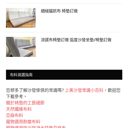
細絨貓抓布 椅墊訂做
涼感布椅墊訂做 弧度沙發坐墊/椅墊訂做
布料挑選指南
您想多了解沙發傢俱的常識嗎?
上美沙發常識小百科
，歡迎您
下載參考。
關於椅墊的工藝細節
天然纖維布料
亞麻布料
竉物適用耐磨布料
竉物適用防污防潑水特殊亞麻布