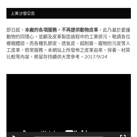
上美沙發公告
即日起，
本廠的各項服務，不再提供動物皮革
，此乃基於愛護
動物的同理心，並顧及皮革製造過程中的工業排污，敬請各位
鄉親體諒，而各種乳膠皮、透氣皮、超耐磨、竉物防污皮等人
工皮革，照常服務。本網站上所發佈之皮革由來、保養、材質
比較等內容，將留存持續供大眾參考。2017/9/24
視
訊
播
放
器