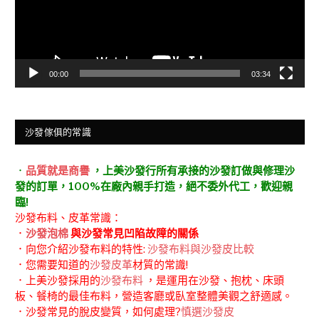
00:00
03:34
沙發傢俱的常識
．
品質就是商譽
，上美沙發行所有承接的沙發訂做與修理沙
發的訂單，100%在廠內親手打造，絕不委外代工，歡迎親
臨!
沙發布料、皮革常識：
．
沙發泡棉
與沙發常見凹陷故障的關係
．向您介紹沙發布料的特性:
沙發布料與沙發皮比較
．您需要知道的
沙發皮革
材質的常識!
．上美沙發採用的
沙發布料
，是運用在沙發、抱枕、床頭
板、餐椅的最佳布料，營造客廳或臥室整體美觀之舒適感。
．沙發常見的脫皮變質，如何處理?
慎選沙發皮