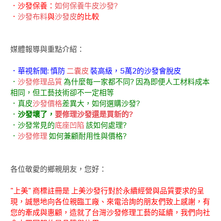
．沙發保養：
如何保養牛皮沙發?
．
沙發布料
與
沙發皮
的比較
媒體報導與重點介紹：
．華視新聞: 慎防
二囊皮
裝高級，5萬2的沙發會脫皮
．
沙發修理品質
為什麼每一家都不同? 因為即便人工材料成本
相同，但工藝技術卻不一定相等
．真皮
沙發價格
差異大，如何選購沙發?
．
沙發壞了，
要修理沙發還是買新的?
．沙發常見的
底座凹陷
該如何處理?
．
沙發修理
如何兼顧耐用性與價格?
各位敬愛的鄉親朋友，您好：
"上美" 商標註冊是 上美沙發行對於永續經營與品質要求的呈
現，誠懇地向各位親臨工廠、來電洽詢的朋友們致上感謝，有
您的牽成與惠顧，造就了台灣沙發修理工藝的延續，我們向社