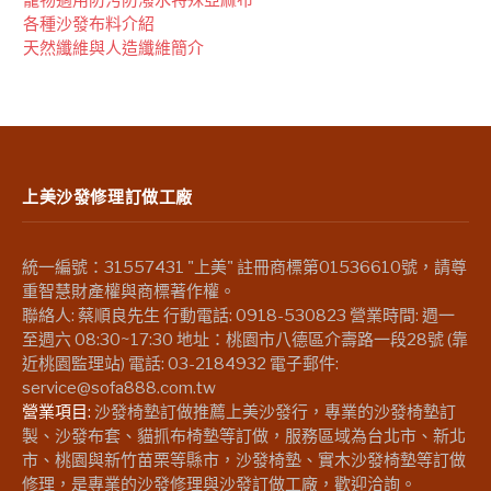
各種沙發布料介紹
天然纖維與人造纖維簡介
上美沙發修理訂做工廠
統一編號：31557431 "上美" 註冊商標第01536610號，請尊
重智慧財產權與商標著作權。
聯絡人: 蔡順良先生 行動電話: 0918-530823 營業時間: 週一
至週六 08:30~17:30 地址：桃園市八德區介壽路一段28號 (靠
近桃園監理站) 電話: 03-2184932 電子郵件:
service@sofa888.com.tw
營業項目:
沙發椅墊訂做推薦上美沙發行，專業的沙發椅墊訂
製、沙發布套、貓抓布椅墊等訂做，服務區域為台北市、新北
市、桃園與新竹苗栗等縣市，沙發椅墊、實木沙發椅墊等訂做
修理，是專業的沙發修理與沙發訂做工廠，歡迎洽詢。