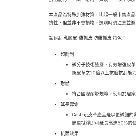
本產品為特殊加強材質，比起一般市售產品
抗性，但並非不會損壞。選購時須注意並避
超耐刮 乳膠皮 貓抓皮 防貓抓皮 特色：
超耐刮
微分子技術塗層，有效增強皮革
統皮革之10倍以上抗磨抗刮能
耐燃
符合國際耐燃規範。使用於居家
延長壽命
Casting皮革產品是以更微
簡單拭淨即可延長高達50%的
抗菌效果