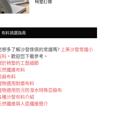
椅墊訂做
布料挑選指南
您想多了解沙發傢俱的常識嗎?
上美沙發常識小
百科
，歡迎您下載參考。
關於椅墊的工藝細節
天然纖維布料
亞麻布料
竉物適用耐磨布料
竉物適用防污防潑水特殊亞麻布
各種沙發布料介紹
天然纖維與人造纖維簡介