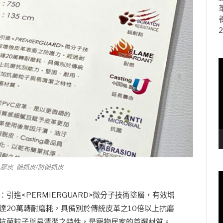
2
乳膠皮 貓抓皮/防貓抓皮
：引進<PERMIERGUARD>微分子技術塗層，有效增
達20萬轉耐磨耗，具備別於傳統皮革之10倍以上抗磨
抗菌粒子與易清潔之特性，是寵物居家的首選材質。