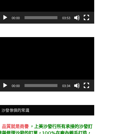
00:00
03:53
視
訊
播
放
器
00:00
03:34
沙發傢俱的常識
．
品質就是商譽
，上美沙發行所有承接的沙發訂
做與修理沙發的訂單，100%在廠內親手打造，