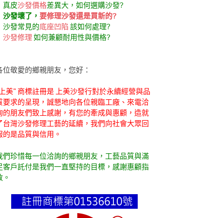
．真皮
沙發價格
差異大，如何選購沙發?
．
沙發壞了，
要修理沙發還是買新的?
．沙發常見的
底座凹陷
該如何處理?
．
沙發修理
如何兼顧耐用性與價格?
各位敬愛的鄉親朋友，您好：
"上美" 商標註冊是 上美沙發行對於永續經營與品
質要求的呈現，誠懇地向各位親臨工廠、來電洽
詢的朋友們致上感謝，有您的牽成與惠顧，造就
了台灣沙發修理工藝的延續，我們向社會大眾回
報的是品質與信用。
我們珍惜每一位洽詢的鄉親朋友，工藝品質與滿
足客戶託付是我們一直堅持的目標，感謝惠顧指
教。