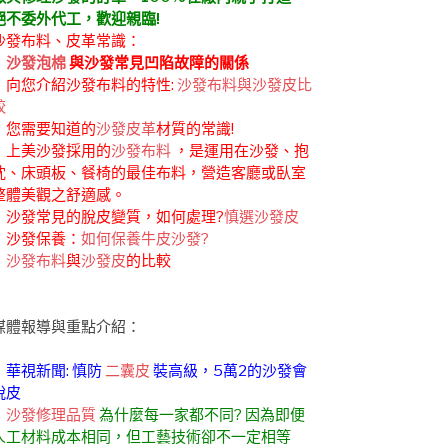
絕不委外代工，歡迎親臨!
沙發布料、皮革常識：
．
沙發泡棉
與沙發常見凹陷故障的關係
．向您介紹沙發布料的特性:
沙發布料與沙發皮比
較
．您需要知道的
沙發皮革
材質的常識!
．上美沙發採用的
沙發布料
，是運用在沙發、抱
枕、床頭板、餐椅的最佳布料，營造客廳或臥室
整體美觀之舒適感。
．沙發常見的脫皮變質，如何處理?
慎選沙發皮
．沙發保養：
如何保養牛皮沙發?
．
沙發布料
與
沙發皮
的比較
媒體報導與重點介紹：
．華視新聞: 慎防
二囊皮
裝高級，5萬2的沙發會
脫皮
．
沙發修理品質
為什麼每一家都不同? 因為即便
人工材料成本相同，但工藝技術卻不一定相等