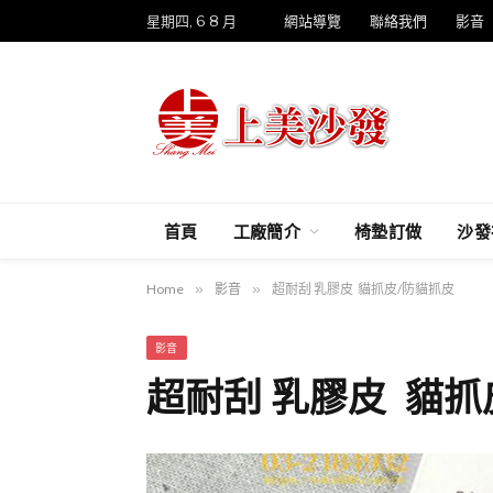
星期四, 6 8 月
網站導覽
聯絡我們
影音
首頁
工廠簡介
椅墊訂做
沙發
Home
»
影音
»
超耐刮 乳膠皮 貓抓皮/防貓抓皮
影音
超耐刮 乳膠皮 貓抓