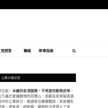
常見問答
聯絡
停車指南
上美沙發公告
即日起，
本廠的各項服務，不再提供動物皮革
，
此乃基於愛護動物的同理心，並顧及皮革製造過
程中的工業排污，敬請各位鄉親體諒，而各種乳
膠皮、透氣皮、超耐磨、竉物防污皮等人工皮