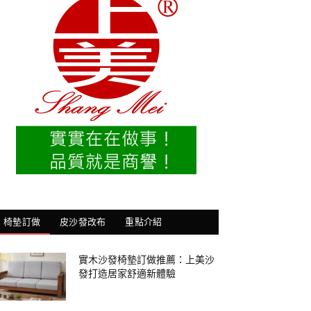
椅墊訂做
皮沙發改布
重點介紹
實木沙發椅墊訂做推薦：上美沙
發打造居家舒適新體驗