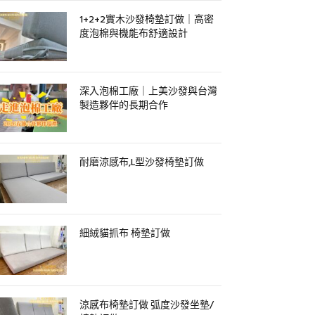
1+2+2實木沙發椅墊訂做｜高密
度泡棉與機能布舒適設計
深入泡棉工廠｜上美沙發與台灣
製造夥伴的長期合作
耐磨涼感布,L型沙發椅墊訂做
細絨貓抓布 椅墊訂做
涼感布椅墊訂做 弧度沙發坐墊/