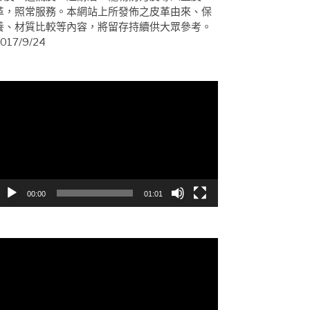
革，照常服務。本網站上所發佈之皮革由來、保
養、材質比較等內容，將留存持續供大眾參考。
017/9/24
視
訊
播
放
器
00:00
01:01
視
訊
播
放
器