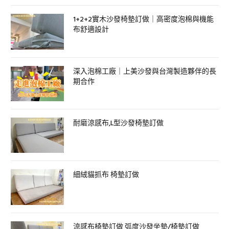
1+2+2實木沙發椅墊訂做｜高密度泡棉與機能
布舒適設計
深入泡棉工廠｜上美沙發與台灣製造夥伴的長
期合作
耐磨涼感布,L型沙發椅墊訂做
細絨貓抓布 椅墊訂做
涼感布椅墊訂做 弧度沙發坐墊/椅墊訂做