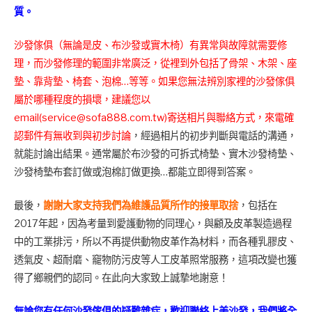
質。
沙發傢俱（無論是皮、布沙發或實木椅）有異常與故障就需要修
理，而沙發修理的範圍非常廣泛，從裡到外包括了骨架、木架、座
墊、靠背墊、椅套、泡棉…等等。如果您無法辨別家裡的沙發傢俱
屬於哪種程度的損壞，建議您以
email(
service@sofa888.com.tw
)寄送相片與聯絡方式，來電確
認郵件有無收到與初步討論
，經過相片的初步判斷與電話的溝通，
就能討論出結果。通常屬於布沙發的可拆式椅墊、實木沙發椅墊、
沙發椅墊布套訂做或泡棉訂做更換…都能立即得到答案。
最後，
謝謝大家支持我們為維護品質所作的接單取捨
，包括在
2017年起，因為考量到愛護動物的同理心，與顧及皮革製造過程
中的工業排污，所以不再提供動物皮革作為材料，而各種乳膠皮、
透氣皮、超耐磨、竉物防污皮等人工皮革照常服務，這項改變也獲
得了鄉親們的認同。在此向大家致上誠摯地謝意！
無論您有任何沙發傢俱的疑難雜症，歡迎聯絡上美沙發，我們將全