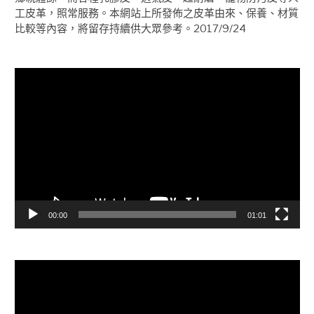
工皮革，照常服務。本網站上所發佈之皮革由來、保養、材質
比較等內容，將留存持續供大眾參考。2017/9/24
視
訊
播
放
器
00:00
01:01
視
訊
播
放