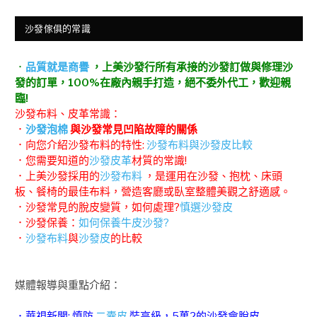
沙發傢俱的常識
．
品質就是商譽
，上美沙發行所有承接的沙發訂做與修理沙
發的訂單，100%在廠內親手打造，絕不委外代工，歡迎親
臨!
沙發布料、皮革常識：
．
沙發泡棉
與沙發常見凹陷故障的關係
．向您介紹沙發布料的特性:
沙發布料與沙發皮比較
．您需要知道的
沙發皮革
材質的常識!
．上美沙發採用的
沙發布料
，是運用在沙發、抱枕、床頭
板、餐椅的最佳布料，營造客廳或臥室整體美觀之舒適感。
．沙發常見的脫皮變質，如何處理?
慎選沙發皮
．沙發保養：
如何保養牛皮沙發?
．
沙發布料
與
沙發皮
的比較
媒體報導與重點介紹：
．華視新聞: 慎防
二囊皮
裝高級，5萬2的沙發會脫皮