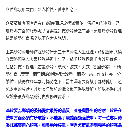
各位鄉親朋友們，新春愉快、萬事如意。
您猜猜這套讓客戶在FB粉絲頁評論很滿意並上傳相片的沙發，是
屬於哪方面的服務呢？答案是訂做沙發椅墊布套。這屬於沙發修理
還是椅墊訂做呢？以下向大家說明：
上美沙發的老師傅在沙發行業三十年的職人生涯裡，於桃園市八德
介壽路開業為大眾服務將近十年了，親手服務過數千套沙發傢俱，
包括訂做、修理（古董沙發、現代、歐式、美式…各國沙發）、椅
墊訂做…等等，而早期的沙發相當沈重，而多年來工作安排亦十分
繁忙，使得在經年累月操勞之下，醫生囑咐要保護手部的健康，避
免太重的負荷，才讓長年累積的職業傷害得以緩解。所以不得已才
會婉辭很多鄉親的訂做與修理需求。
基於要為鄉親的委託提供最好的品質，並兼顧醫生的吩咐，於是在
接單方面必須有所取捨，不能為了賺錢而勉強接單，每一位客戶的
委託都要用心服務，如果勉強接單，客戶怎麼能得到完善的服務品