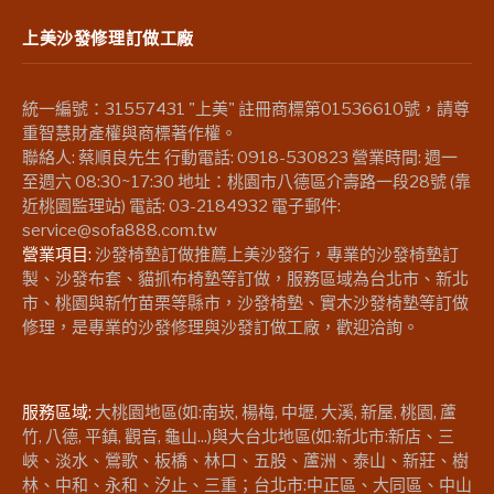
上美沙發修理訂做工廠
統一編號：31557431 "上美" 註冊商標第01536610號，請尊
重智慧財產權與商標著作權。
聯絡人: 蔡順良先生 行動電話: 0918-530823 營業時間: 週一
至週六 08:30~17:30 地址：桃園市八德區介壽路一段28號 (靠
近桃園監理站) 電話: 03-2184932 電子郵件:
service@sofa888.com.tw
營業項目:
沙發椅墊訂做推薦上美沙發行，專業的沙發椅墊訂
製、沙發布套、貓抓布椅墊等訂做，服務區域為台北市、新北
市、桃園與新竹苗栗等縣市，沙發椅墊、實木沙發椅墊等訂做
修理，是專業的沙發修理與沙發訂做工廠，歡迎洽詢。
服務區域:
大桃園地區(如:南崁, 楊梅, 中壢, 大溪, 新屋, 桃園, 蘆
竹, 八德, 平鎮, 觀音, 龜山...)與大台北地區(如:新北市:新店、三
峽、淡水、鶯歌、板橋、林口、五股、蘆洲、泰山、新莊、樹
林、中和、永和、汐止、三重；台北市:中正區、大同區、中山