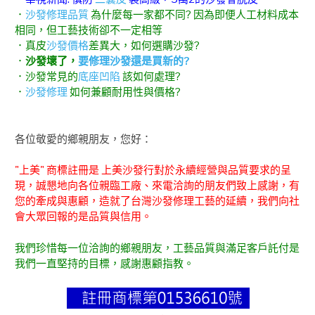
．
沙發修理品質
為什麼每一家都不同? 因為即便人工材料成本
相同，但工藝技術卻不一定相等
．真皮
沙發價格
差異大，如何選購沙發?
．
沙發壞了，
要修理沙發還是買新的?
．沙發常見的
底座凹陷
該如何處理?
．
沙發修理
如何兼顧耐用性與價格?
各位敬愛的鄉親朋友，您好：
"上美" 商標註冊是 上美沙發行對於永續經營與品質要求的呈
現，誠懇地向各位親臨工廠、來電洽詢的朋友們致上感謝，有
您的牽成與惠顧，造就了台灣沙發修理工藝的延續，我們向社
會大眾回報的是品質與信用。
我們珍惜每一位洽詢的鄉親朋友，工藝品質與滿足客戶託付是
我們一直堅持的目標，感謝惠顧指教。