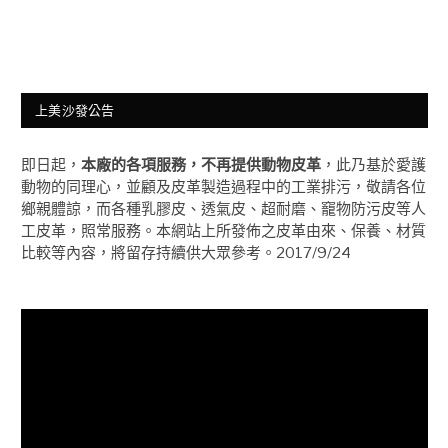
上美沙發公告
即日起，
本廠的各項服務，不再提供動物皮革
，此乃基於愛護
動物的同理心，並顧及皮革製造過程中的工業排污，敬請各位
鄉親體諒，而各種乳膠皮、透氣皮、超耐磨、竉物防污皮等人
工皮革，照常服務。本網站上所發佈之皮革由來、保養、材質
比較等內容，將留存持續供大眾參考。2017/9/24
視
訊
播
放
器