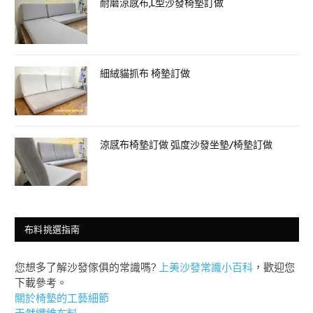
耐磨涼感布,L型沙發椅墊訂做
細絨貓抓布 椅墊訂做
涼感布椅墊訂做 弧度沙發坐墊/椅墊訂做
布料挑選指南
您想多了解沙發傢俱的常識嗎?
上美沙發常識小百科
，歡迎您
下載參考。
關於椅墊的工藝細節