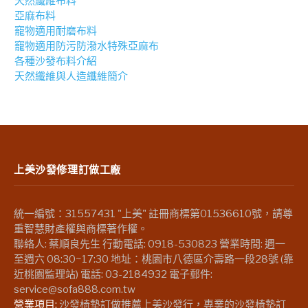
天然纖維布料
亞麻布料
竉物適用耐磨布料
竉物適用防污防潑水特殊亞麻布
各種沙發布料介紹
天然纖維與人造纖維簡介
上美沙發修理訂做工廠
統一編號：31557431 "上美" 註冊商標第01536610號，請尊
重智慧財產權與商標著作權。
聯絡人: 蔡順良先生 行動電話: 0918-530823 營業時間: 週一
至週六 08:30~17:30 地址：桃園市八德區介壽路一段28號 (靠
近桃園監理站) 電話: 03-2184932 電子郵件:
service@sofa888.com.tw
營業項目:
沙發椅墊訂做推薦上美沙發行，專業的沙發椅墊訂