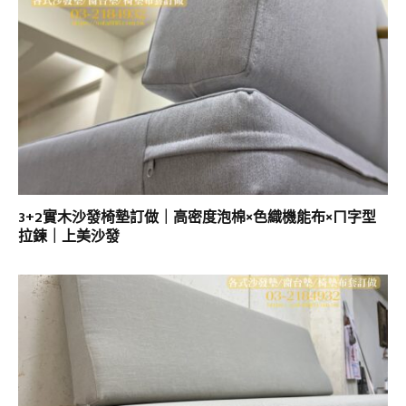
3+2實木沙發椅墊訂做｜高密度泡棉×色織機能布×ㄇ字型
拉鍊｜上美沙發