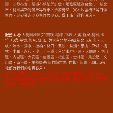
製、沙發布套、貓抓布椅墊等訂做，服務區域為台北市、新北
市、桃園與新竹苗栗等縣市，沙發椅墊、實木沙發椅墊等訂做
修理，是專業的沙發修理與沙發訂做工廠，歡迎洽詢。
服務區域:
大桃園地區(如:南崁, 楊梅, 中壢, 大溪, 新屋, 桃園, 蘆
竹, 八德, 平鎮, 觀音, 龜山...)與大台北地區(如:新北市:新店、三
峽、淡水、鶯歌、板橋、林口、五股、蘆洲、泰山、新莊、樹
林、中和、永和、汐止、三重；台北市:中正區、大同區、中山
區、內湖區、大安區、信義區、松山區、士林區、北投區、文
山區、南港區、萬華區)與新竹縣市(如:竹北、新豐、湖口...)等
地都有我們的忠實客戶。
新竹地區關西、竹東、香山以及苗栗地區的竹南、頭份等鄉
鎮，考量客戶委託沙發修理的運送費用，目前以靠近交流道附
近為主。敬請見諒！