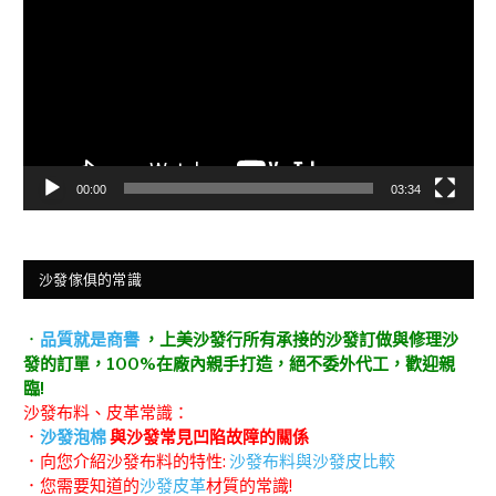
播
放
器
00:00
03:34
沙發傢俱的常識
．
品質就是商譽
，上美沙發行所有承接的沙發訂做與修理沙
發的訂單，100%在廠內親手打造，絕不委外代工，歡迎親
臨!
沙發布料、皮革常識：
．
沙發泡棉
與沙發常見凹陷故障的關係
．向您介紹沙發布料的特性:
沙發布料與沙發皮比較
．您需要知道的
沙發皮革
材質的常識!