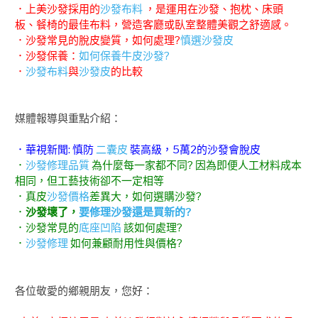
．上美沙發採用的
沙發布料
，是運用在沙發、抱枕、床頭
板、餐椅的最佳布料，營造客廳或臥室整體美觀之舒適感。
．沙發常見的脫皮變質，如何處理?
慎選沙發皮
．沙發保養：
如何保養牛皮沙發?
．
沙發布料
與
沙發皮
的比較
媒體報導與重點介紹：
．華視新聞: 慎防
二囊皮
裝高級，5萬2的沙發會脫皮
．
沙發修理品質
為什麼每一家都不同? 因為即便人工材料成本
相同，但工藝技術卻不一定相等
．真皮
沙發價格
差異大，如何選購沙發?
．
沙發壞了，
要修理沙發還是買新的?
．沙發常見的
底座凹陷
該如何處理?
．
沙發修理
如何兼顧耐用性與價格?
各位敬愛的鄉親朋友，您好：