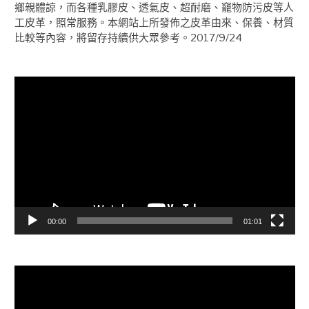
鄉親體諒，而各種乳膠皮、透氣皮、超耐磨、竉物防污皮等人
工皮革，照常服務。本網站上所發佈之皮革由來、保養、材質
比較等內容，將留存持續供大眾參考。2017/9/24
視
訊
播
放
器
00:00
01:01
視
訊
播