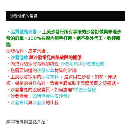
沙發傢俱的常識
．
品質就是商譽
，上美沙發行所有承接的沙發訂做與修理沙
發的訂單，100%在廠內親手打造，絕不委外代工，歡迎親
臨!
沙發布料、皮革常識：
．
沙發泡棉
與沙發常見凹陷故障的關係
．向您介紹沙發布料的特性:
沙發布料與沙發皮比較
．您需要知道的
沙發皮革
材質的常識!
．上美沙發採用的
沙發布料
，是運用在沙發、抱枕、床頭
板、餐椅的最佳布料，營造客廳或臥室整體美觀之舒適感。
．沙發常見的脫皮變質，如何處理?
慎選沙發皮
．沙發保養：
如何保養牛皮沙發?
．
沙發布料
與
沙發皮
的比較
媒體報導與重點介紹：