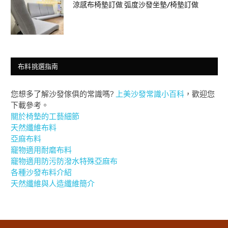
涼感布椅墊訂做 弧度沙發坐墊/椅墊訂做
布料挑選指南
您想多了解沙發傢俱的常識嗎?
上美沙發常識小百科
，歡迎您
下載參考。
關於椅墊的工藝細節
天然纖維布料
亞麻布料
竉物適用耐磨布料
竉物適用防污防潑水特殊亞麻布
各種沙發布料介紹
天然纖維與人造纖維簡介