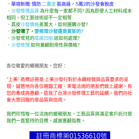
．華視新聞: 慎防
二囊皮
裝高級，5萬2的沙發會脫皮
．
沙發修理品質
為什麼每一家都不同? 因為即便人工材料成本
相同，但工藝技術卻不一定相等
．真皮
沙發價格
差異大，如何選購沙發?
．
沙發壞了，
要修理沙發還是買新的?
．沙發常見的
底座凹陷
該如何處理?
．
沙發修理
如何兼顧耐用性與價格?
各位敬愛的鄉親朋友，您好：
"上美" 商標註冊是 上美沙發行對於永續經營與品質要求的呈
現，誠懇地向各位親臨工廠、來電洽詢的朋友們致上感謝，有
您的牽成與惠顧，造就了台灣沙發修理工藝的延續，我們向社
會大眾回報的是品質與信用。
我們珍惜每一位洽詢的鄉親朋友，工藝品質與滿足客戶託付是
我們一直堅持的目標，感謝惠顧指教。