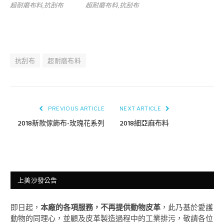
超耐磨布料,抗刮布
超耐磨布料,抗刮布
抗刮布
超耐磨布料
PREVIOUS ARTICLE
NEXT ARTICLE
2018新款傢飾布-玫瑰花系列
2018細亞麻布料
上美沙發公告
即日起，
本廠的各項服務，不再提供動物皮革
，此乃基於愛護
動物的同理心，並顧及皮革製造過程中的工業排污，敬請各位