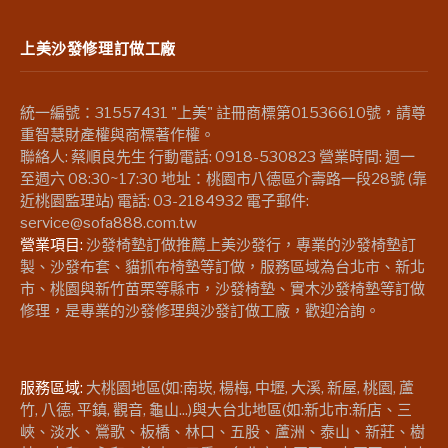
上美沙發修理訂做工廠
統一編號：31557431 "上美" 註冊商標第01536610號，請尊
重智慧財產權與商標著作權。
聯絡人: 蔡順良先生 行動電話: 0918-530823 營業時間: 週一
至週六 08:30~17:30 地址：桃園市八德區介壽路一段28號 (靠
近桃園監理站) 電話: 03-2184932 電子郵件:
service@sofa888.com.tw
營業項目:
沙發椅墊訂做推薦上美沙發行，專業的沙發椅墊訂
製、沙發布套、貓抓布椅墊等訂做，服務區域為台北市、新北
市、桃園與新竹苗栗等縣市，沙發椅墊、實木沙發椅墊等訂做
修理，是專業的沙發修理與沙發訂做工廠，歡迎洽詢。
服務區域:
大桃園地區(如:南崁, 楊梅, 中壢, 大溪, 新屋, 桃園, 蘆
竹, 八德, 平鎮, 觀音, 龜山...)與大台北地區(如:新北市:新店、三
峽、淡水、鶯歌、板橋、林口、五股、蘆洲、泰山、新莊、樹