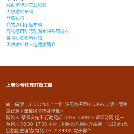
關於椅墊的工藝細節
天然纖維布料
亞麻布料
竉物適用耐磨布料
竉物適用防污防潑水特殊亞麻布
各種沙發布料介紹
天然纖維與人造纖維簡介
上美沙發修理訂做工廠
統一編號：31557431 "上美" 註冊商標第01536610號，請尊
重智慧財產權與商標著作權。
聯絡人: 蔡順良先生 行動電話: 0918-530823 營業時間: 週一
至週六 08:30~17:30 地址：桃園市八德區介壽路一段28號 (靠
近桃園監理站) 電話: 03-2184932 電子郵件: