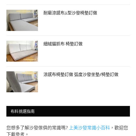
耐磨涼感布,L型沙發椅墊訂做
細絨貓抓布 椅墊訂做
涼感布椅墊訂做 弧度沙發坐墊/椅墊訂做
布料挑選指南
您想多了解沙發傢俱的常識嗎?
上美沙發常識小百科
，歡迎您
下載參考。