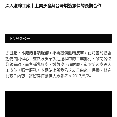
深入泡棉工廠｜上美沙發與台灣製造夥伴的長期合作
上美沙發公告
即日起，
本廠的各項服務，不再提供動物皮革
，此乃基於愛護
動物的同理心，並顧及皮革製造過程中的工業排污，敬請各位
鄉親體諒，而各種乳膠皮、透氣皮、超耐磨、竉物防污皮等人
工皮革，照常服務。本網站上所發佈之皮革由來、保養、材質
比較等內容，將留存持續供大眾參考。2017/9/24
視
訊
播
放
器