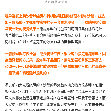
布沙發修理成品
客戶委託上美沙發以編織布料(類似粗亞麻)修理本套布沙發，並追
加三個椅墊，要運用在家裡的另一套實木沙發上，可以讓居家空間
呈現一致的視覺效果。
編織布料的特色是耐用而且具有編織花紋，
客戶挑選二種色系，並分區域應用在本套布沙發上，各位鄉親可以
從相片中看到，整體完工的效果非常的典雅與高貴。
一般修理與訂做沙發，或是椅墊訂做，很少客戶指定編織布料，因
為量測裁剪方式與一般布料不盡相同，無法沿著粉餅線直線剪去，
必須一刀一刀沿著編織的紋路前進。但是編織布料呈現出的高貴是
一般平織布料所難以達到的。
承之前向大家所說明的，沙發的靠背墊的填充物有很多種，包括:
整份泡棉、羽毛、羽毛加泡棉塊、不同比例的混合填充。本套沙發
原來的靠背墊是採用羽毛加泡棉，客戶希望維持原狀不需更替，而
大家更可以從相片中發現，本靠背墊只更換布套，但它並未失去原
先的味道。填充物的種類取決於這套沙發傢俱原創的構想。