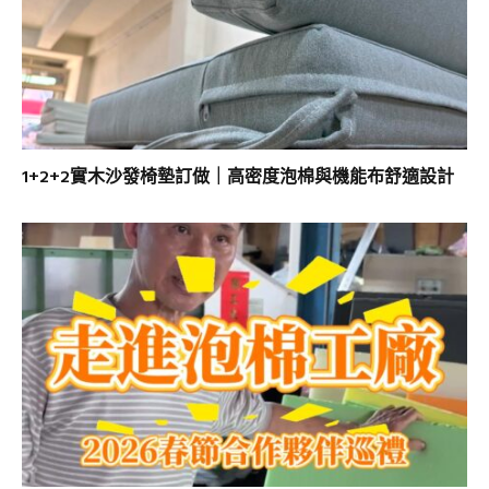
1+2+2實木沙發椅墊訂做｜高密度泡棉與機能布舒適設計