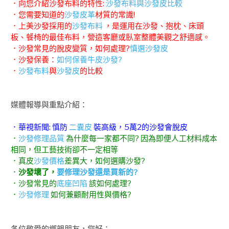
．向您介紹沙發布料的特性:
沙發布料與沙發皮比較
．您需要知道的
沙發皮革
材質的常識!
．上美沙發採用的
沙發布料
，是運用在沙發、抱枕、床頭
板、餐椅的最佳布料，營造客廳或臥室整體美觀之舒適感。
．沙發常見的脫皮變質，如何處理?
慎選沙發皮
．沙發保養：
如何保養牛皮沙發?
．
沙發布料
與
沙發皮
的比較
媒體報導與重點介紹：
．華視新聞: 慎防
二囊皮
裝高級，5萬2的沙發會脫皮
．
沙發修理品質
為什麼每一家都不同? 因為即便人工材料成本
相同，但工藝技術卻不一定相等
．真皮
沙發價格
差異大，如何選購沙發?
．
沙發壞了，
要修理沙發還是買新的?
．沙發常見的
底座凹陷
該如何處理?
．
沙發修理
如何兼顧耐用性與價格?