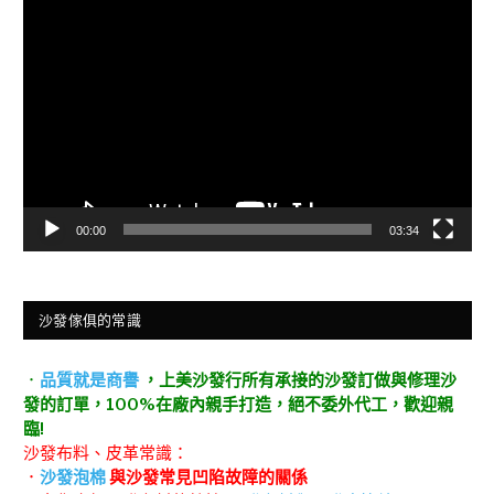
視
訊
播
放
器
00:00
03:34
沙發傢俱的常識
．
品質就是商譽
，上美沙發行所有承接的沙發訂做與修理沙
發的訂單，100%在廠內親手打造，絕不委外代工，歡迎親
臨!
沙發布料、皮革常識：
．
沙發泡棉
與沙發常見凹陷故障的關係