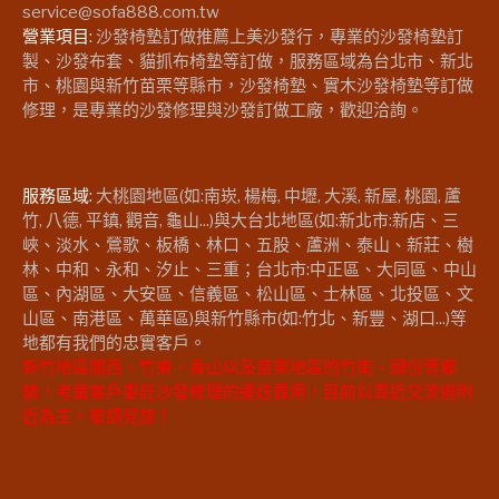
service@sofa888.com.tw
營業項目:
沙發椅墊訂做推薦上美沙發行，專業的沙發椅墊訂
製、沙發布套、貓抓布椅墊等訂做，服務區域為台北市、新北
市、桃園與新竹苗栗等縣市，沙發椅墊、實木沙發椅墊等訂做
修理，是專業的沙發修理與沙發訂做工廠，歡迎洽詢。
服務區域:
大桃園地區(如:南崁, 楊梅, 中壢, 大溪, 新屋, 桃園, 蘆
竹, 八德, 平鎮, 觀音, 龜山...)與大台北地區(如:新北市:新店、三
峽、淡水、鶯歌、板橋、林口、五股、蘆洲、泰山、新莊、樹
林、中和、永和、汐止、三重；台北市:中正區、大同區、中山
區、內湖區、大安區、信義區、松山區、士林區、北投區、文
山區、南港區、萬華區)與新竹縣市(如:竹北、新豐、湖口...)等
地都有我們的忠實客戶。
新竹地區關西、竹東、香山以及苗栗地區的竹南、頭份等鄉
鎮，考量客戶委託沙發修理的運送費用，目前以靠近交流道附
近為主。敬請見諒！