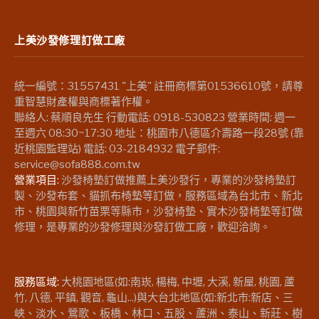
上美沙發修理訂做工廠
統一編號：31557431 "上美" 註冊商標第01536610號，請尊
重智慧財產權與商標著作權。
聯絡人: 蔡順良先生 行動電話: 0918-530823 營業時間: 週一
至週六 08:30~17:30 地址：桃園市八德區介壽路一段28號 (靠
近桃園監理站) 電話: 03-2184932 電子郵件:
service@sofa888.com.tw
營業項目:
沙發椅墊訂做推薦上美沙發行，專業的沙發椅墊訂
製、沙發布套、貓抓布椅墊等訂做，服務區域為台北市、新北
市、桃園與新竹苗栗等縣市，沙發椅墊、實木沙發椅墊等訂做
修理，是專業的沙發修理與沙發訂做工廠，歡迎洽詢。
服務區域:
大桃園地區(如:南崁, 楊梅, 中壢, 大溪, 新屋, 桃園, 蘆
竹, 八德, 平鎮, 觀音, 龜山...)與大台北地區(如:新北市:新店、三
峽、淡水、鶯歌、板橋、林口、五股、蘆洲、泰山、新莊、樹