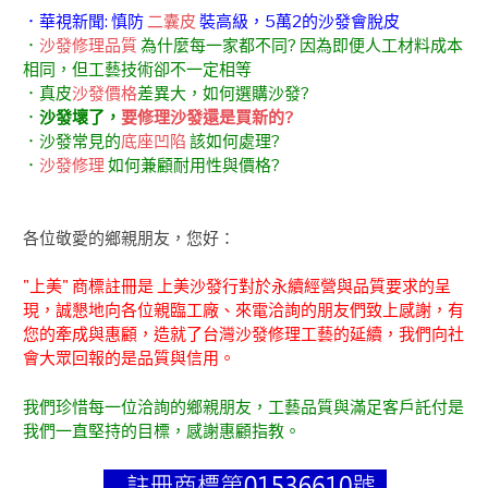
．華視新聞: 慎防
二囊皮
裝高級，5萬2的沙發會脫皮
．
沙發修理品質
為什麼每一家都不同? 因為即便人工材料成本
相同，但工藝技術卻不一定相等
．真皮
沙發價格
差異大，如何選購沙發?
．
沙發壞了，
要修理沙發還是買新的?
．沙發常見的
底座凹陷
該如何處理?
．
沙發修理
如何兼顧耐用性與價格?
各位敬愛的鄉親朋友，您好：
"上美" 商標註冊是 上美沙發行對於永續經營與品質要求的呈
現，誠懇地向各位親臨工廠、來電洽詢的朋友們致上感謝，有
您的牽成與惠顧，造就了台灣沙發修理工藝的延續，我們向社
會大眾回報的是品質與信用。
我們珍惜每一位洽詢的鄉親朋友，工藝品質與滿足客戶託付是
我們一直堅持的目標，感謝惠顧指教。