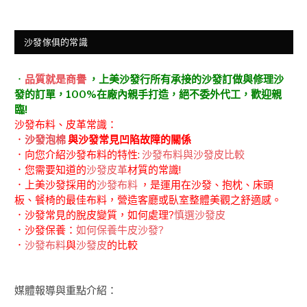
沙發傢俱的常識
．
品質就是商譽
，上美沙發行所有承接的沙發訂做與修理沙
發的訂單，100%在廠內親手打造，絕不委外代工，歡迎親
臨!
沙發布料、皮革常識：
．
沙發泡棉
與沙發常見凹陷故障的關係
．向您介紹沙發布料的特性:
沙發布料與沙發皮比較
．您需要知道的
沙發皮革
材質的常識!
．上美沙發採用的
沙發布料
，是運用在沙發、抱枕、床頭
板、餐椅的最佳布料，營造客廳或臥室整體美觀之舒適感。
．沙發常見的脫皮變質，如何處理?
慎選沙發皮
．沙發保養：
如何保養牛皮沙發?
．
沙發布料
與
沙發皮
的比較
媒體報導與重點介紹：