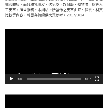
鄉親體諒，而各種乳膠皮、透氣皮、超耐磨、竉物防污皮等人
工皮革，照常服務。本網站上所發佈之皮革由來、保養、材質
比較等內容，將留存持續供大眾參考。2017/9/24
視
訊
播
放
器
00:00
01:01
視
訊
播