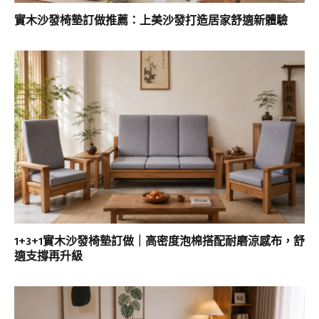
實木沙發椅墊訂做推薦：上美沙發打造居家舒適新體驗
1+3+1實木沙發椅墊訂做｜高密度泡棉搭配耐磨涼感布，舒
適支撐再升級