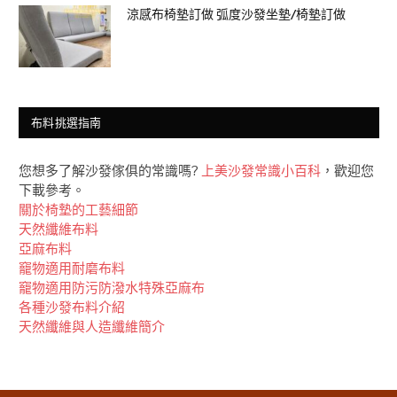
涼感布椅墊訂做 弧度沙發坐墊/椅墊訂做
布料挑選指南
您想多了解沙發傢俱的常識嗎?
上美沙發常識小百科
，歡迎您
下載參考。
關於椅墊的工藝細節
天然纖維布料
亞麻布料
竉物適用耐磨布料
竉物適用防污防潑水特殊亞麻布
各種沙發布料介紹
天然纖維與人造纖維簡介