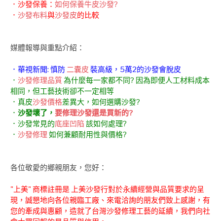
．沙發保養：
如何保養牛皮沙發?
．
沙發布料
與
沙發皮
的比較
媒體報導與重點介紹：
．華視新聞: 慎防
二囊皮
裝高級，5萬2的沙發會脫皮
．
沙發修理品質
為什麼每一家都不同? 因為即便人工材料成本
相同，但工藝技術卻不一定相等
．真皮
沙發價格
差異大，如何選購沙發?
．
沙發壞了，
要修理沙發還是買新的?
．沙發常見的
底座凹陷
該如何處理?
．
沙發修理
如何兼顧耐用性與價格?
各位敬愛的鄉親朋友，您好：
"上美" 商標註冊是 上美沙發行對於永續經營與品質要求的呈
現，誠懇地向各位親臨工廠、來電洽詢的朋友們致上感謝，有
您的牽成與惠顧，造就了台灣沙發修理工藝的延續，我們向社