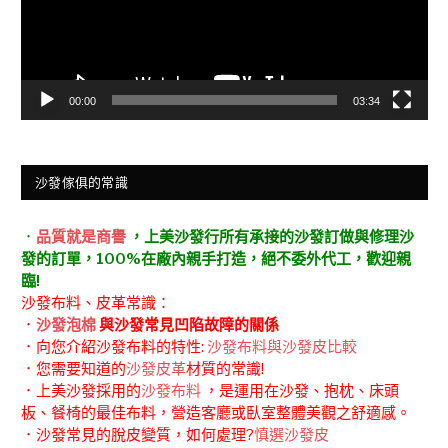
00:00
03:34
沙發傢俱的常識
．
品質就是商譽
，上美沙發行所有承接的沙發訂做與修理沙
發的訂單，100%在廠內親手打造，絕不委外代工，歡迎親
臨!
沙發布料、皮革常識：
．
沙發泡棉
與沙發常見凹陷故障的關係
．向您介紹沙發布料的特性:
沙發布料與沙發皮比較
．您需要知道的
沙發皮革
材質的常識!
．上美沙發採用的
沙發布料
，是運用在沙發、抱枕、床頭
板、餐椅的最佳布料，營造客廳或臥室整體美觀之舒適感。
．沙發常見的脫皮變質，如何處理?
慎選沙發皮