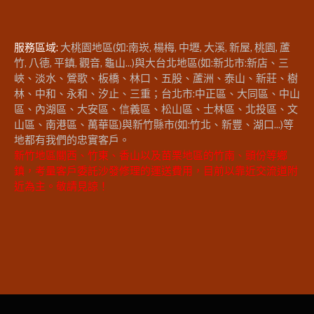
服務區域:
大桃園地區(如:南崁, 楊梅, 中壢, 大溪, 新屋, 桃園, 蘆
竹, 八德, 平鎮, 觀音, 龜山...)與大台北地區(如:新北市:新店、三
峽、淡水、鶯歌、板橋、林口、五股、蘆洲、泰山、新莊、樹
林、中和、永和、汐止、三重；台北市:中正區、大同區、中山
區、內湖區、大安區、信義區、松山區、士林區、北投區、文
山區、南港區、萬華區)與新竹縣市(如:竹北、新豐、湖口...)等
地都有我們的忠實客戶。
新竹地區關西、竹東、香山以及苗栗地區的竹南、頭份等鄉
鎮，考量客戶委託沙發修理的運送費用，目前以靠近交流道附
近為主。敬請見諒！