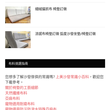
細絨貓抓布 椅墊訂做
涼感布椅墊訂做 弧度沙發坐墊/椅墊訂做
布料挑選指南
您想多了解沙發傢俱的常識嗎?
上美沙發常識小百科
，歡迎您
下載參考。
關於椅墊的工藝細節
天然纖維布料
亞麻布料
竉物適用耐磨布料
竉物適用防污防潑水特殊亞麻布