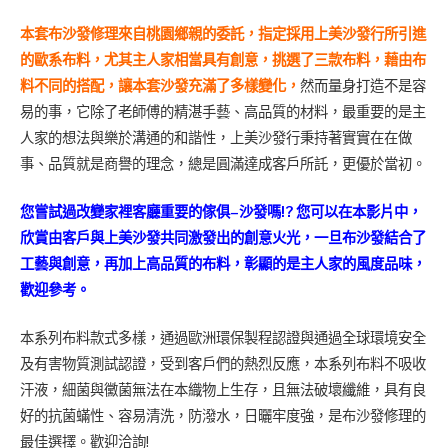
本套布沙發修理來自桃園鄉親的委託，指定採用上美沙發行所引進
的歐系布料，尤其主人家相當具有創意，挑選了三款布料，藉由布
料不同的搭配，讓本套沙發充滿了多樣變化，
然而量身打造不是容
易的事，它除了老師傅的精湛手藝、高品質的材料，最重要的是主
人家的想法與樂於溝通的和諧性，上美沙發行秉持著實實在在做
事、品質就是商譽的理念，總是圓滿達成客戶所託，更優於當初。
您嘗試過改變家裡客廳重要的傢俱–沙發嗎!? 您可以在本影片中，
欣賞由客戶與上美沙發共同激發出的創意火光，一旦布沙發結合了
工藝
­與創意，再加上高品質的布料，彰顯的是主人家的風度品味，
歡迎參考。
本系列布料款式多樣，通過歐洲環保製程認證與通過全球環境安全
及有害物質測試認證，受到客戶們的
­熱烈反應，本系列布料不吸收
汗液，細菌與黴菌無法在本織物上生存，且無法破壞纖維，具
­有良
好的抗菌蟎性、容易清洗，防潑水，日曬牢度強，是布沙發修理的
最佳選擇。歡迎洽詢!