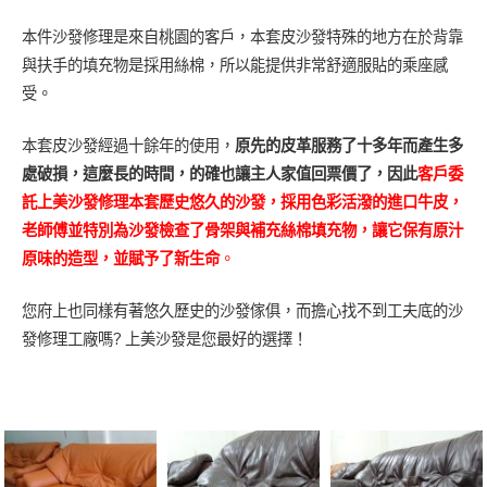
本件沙發修理是來自桃園的客戶，本套皮沙發特殊的地方在於背靠
與扶手的填充物是採用絲棉，所以能提供非常舒適服貼的乘座感
受。
本套皮沙發經過十餘年的使用，
原先的皮革服務了十多年而產生多
處破損，這麼長的時間，的確也讓主人家值回票價了，因此
客戶委
託上美沙發修理本套歷史悠久的沙發，採用色彩活潑的進口牛皮，
老師傅並特別為沙發檢查了骨架與補充絲棉填充物，讓它保有原汁
原味的造型，並賦予了新生命
。
您府上也同樣有著悠久歷史的沙發傢俱，而擔心找不到工夫底的沙
發修理工廠嗎? 上美沙發是您最好的選擇！