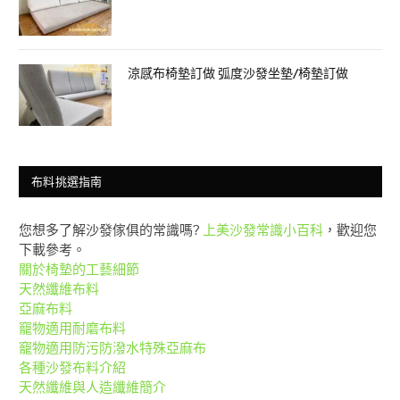
涼感布椅墊訂做 弧度沙發坐墊/椅墊訂做
布料挑選指南
您想多了解沙發傢俱的常識嗎?
上美沙發常識小百科
，歡迎您
下載參考。
關於椅墊的工藝細節
天然纖維布料
亞麻布料
竉物適用耐磨布料
竉物適用防污防潑水特殊亞麻布
各種沙發布料介紹
天然纖維與人造纖維簡介