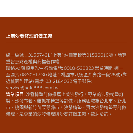
上美沙發修理訂做工廠
統一編號：31557431 "上美" 註冊商標第01536610號，請尊
重智慧財產權與商標著作權。
聯絡人: 蔡順良先生 行動電話: 0918-530823 營業時間: 週一
至週六 08:30~17:30 地址：桃園市八德區介壽路一段28號 (靠
近桃園監理站) 電話: 03-2184932 電子郵件:
service@sofa888.com.tw
營業項目:
沙發椅墊訂做推薦上美沙發行，專業的沙發椅墊訂
製、沙發布套、貓抓布椅墊等訂做，服務區域為台北市、新北
市、桃園與新竹苗栗等縣市，沙發椅墊、實木沙發椅墊等訂做
修理，是專業的沙發修理與沙發訂做工廠，歡迎洽詢。