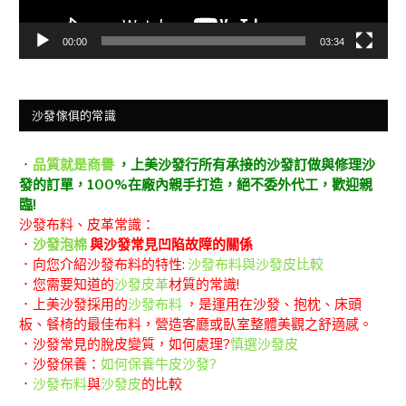
00:00
03:34
沙發傢俱的常識
．
品質就是商譽
，上美沙發行所有承接的沙發訂做與修理沙
發的訂單，100%在廠內親手打造，絕不委外代工，歡迎親
臨!
沙發布料、皮革常識：
．
沙發泡棉
與沙發常見凹陷故障的關係
．向您介紹沙發布料的特性:
沙發布料與沙發皮比較
．您需要知道的
沙發皮革
材質的常識!
．上美沙發採用的
沙發布料
，是運用在沙發、抱枕、床頭
板、餐椅的最佳布料，營造客廳或臥室整體美觀之舒適感。
．沙發常見的脫皮變質，如何處理?
慎選沙發皮
．沙發保養：
如何保養牛皮沙發?
．
沙發布料
與
沙發皮
的比較