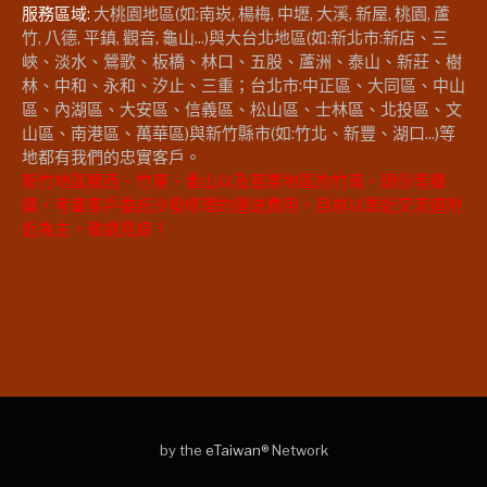
服務區域:
大桃園地區(如:南崁, 楊梅, 中壢, 大溪, 新屋, 桃園, 蘆
竹, 八德, 平鎮, 觀音, 龜山...)與大台北地區(如:新北市:新店、三
峽、淡水、鶯歌、板橋、林口、五股、蘆洲、泰山、新莊、樹
林、中和、永和、汐止、三重；台北市:中正區、大同區、中山
區、內湖區、大安區、信義區、松山區、士林區、北投區、文
山區、南港區、萬華區)與新竹縣市(如:竹北、新豐、湖口...)等
地都有我們的忠實客戶。
新竹地區關西、竹東、香山以及苗栗地區的竹南、頭份等鄉
鎮，考量客戶委託沙發修理的運送費用，目前以靠近交流道附
近為主。敬請見諒！
by the
eTaiwan
® Network