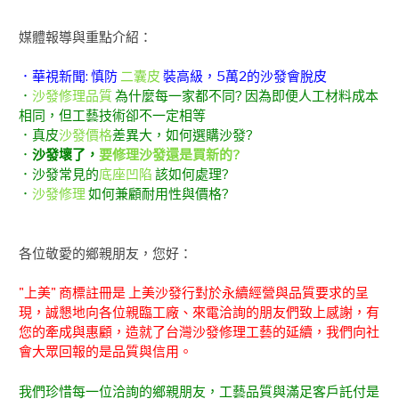
媒體報導與重點介紹：
．華視新聞: 慎防
二囊皮
裝高級，5萬2的沙發會脫皮
．
沙發修理品質
為什麼每一家都不同? 因為即便人工材料成本
相同，但工藝技術卻不一定相等
．真皮
沙發價格
差異大，如何選購沙發?
．
沙發壞了，
要修理沙發還是買新的?
．沙發常見的
底座凹陷
該如何處理?
．
沙發修理
如何兼顧耐用性與價格?
各位敬愛的鄉親朋友，您好：
"上美" 商標註冊是 上美沙發行對於永續經營與品質要求的呈
現，誠懇地向各位親臨工廠、來電洽詢的朋友們致上感謝，有
您的牽成與惠顧，造就了台灣沙發修理工藝的延續，我們向社
會大眾回報的是品質與信用。
我們珍惜每一位洽詢的鄉親朋友，工藝品質與滿足客戶託付是