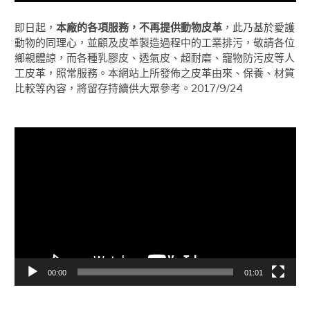
即日起，
本廠的各項服務，不再提供動物皮革
，此乃基於愛護
動物的同理心，並顧及皮革製造過程中的工業排污，敬請各位
鄉親體諒，而各種乳膠皮、透氣皮、超耐磨、竉物防污皮等人
工皮革，照常服務。本網站上所發佈之皮革由來、保養、材質
比較等內容，將留存持續供大眾參考。2017/9/24
視
訊
播
放
器
00:00
01:01