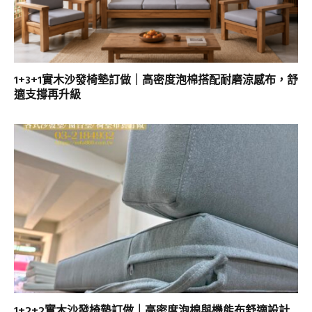
1+3+1實木沙發椅墊訂做｜高密度泡棉搭配耐磨涼感布，舒
適支撐再升級
1+2+2實木沙發椅墊訂做｜高密度泡棉與機能布舒適設計