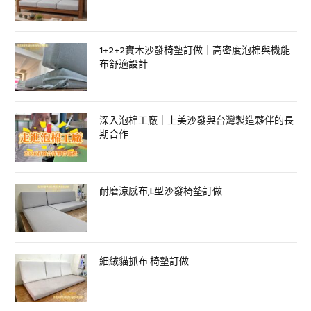
1+2+2實木沙發椅墊訂做｜高密度泡棉與機能
布舒適設計
深入泡棉工廠｜上美沙發與台灣製造夥伴的長
期合作
耐磨涼感布,L型沙發椅墊訂做
細絨貓抓布 椅墊訂做