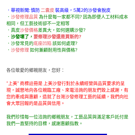
．華視新聞: 慎防
二囊皮
裝高級，5萬2的沙發會脫皮
．
沙發修理品質
為什麼每一家都不同? 因為即便人工材料成本
相同，但工藝技術卻不一定相等
．真皮
沙發價格
差異大，如何選購沙發?
．
沙發壞了，
要修理沙發還是買新的?
．沙發常見的
底座凹陷
該如何處理?
．
沙發修理
如何兼顧耐用性與價格?
各位敬愛的鄉親朋友，您好：
"上美" 商標註冊是 上美沙發行對於永續經營與品質要求的呈
現，誠懇地向各位親臨工廠、來電洽詢的朋友們致上感謝，有
您的牽成與惠顧，造就了台灣沙發修理工藝的延續，我們向社
會大眾回報的是品質與信用。
我們珍惜每一位洽詢的鄉親朋友，工藝品質與滿足客戶託付是
我們一直堅持的目標，感謝惠顧指教。