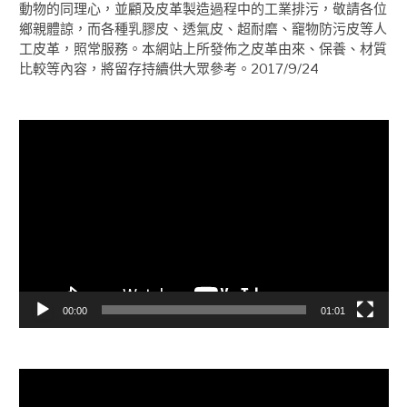
動物的同理心，並顧及皮革製造過程中的工業排污，敬請各位
鄉親體諒，而各種乳膠皮、透氣皮、超耐磨、竉物防污皮等人
工皮革，照常服務。本網站上所發佈之皮革由來、保養、材質
比較等內容，將留存持續供大眾參考。2017/9/24
視
訊
播
放
器
00:00
01:01
視
訊