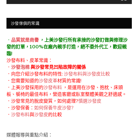
沙發傢俱的常識
．
品質就是商譽
，上美沙發行所有承接的沙發訂做與修理沙
發的訂單，100%在廠內親手打造，絕不委外代工，歡迎親
臨!
沙發布料、皮革常識：
．
沙發泡棉
與沙發常見凹陷故障的關係
．向您介紹沙發布料的特性:
沙發布料與沙發皮比較
．您需要知道的
沙發皮革
材質的常識!
．上美沙發採用的
沙發布料
，是運用在沙發、抱枕、床頭
板、餐椅的最佳布料，營造客廳或臥室整體美觀之舒適感。
．沙發常見的脫皮變質，如何處理?
慎選沙發皮
．沙發保養：
如何保養牛皮沙發?
．
沙發布料
與
沙發皮
的比較
媒體報導與重點介紹：