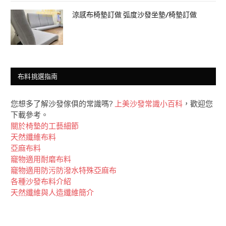
涼感布椅墊訂做 弧度沙發坐墊/椅墊訂做
布料挑選指南
您想多了解沙發傢俱的常識嗎?
上美沙發常識小百科
，歡迎您
下載參考。
關於椅墊的工藝細節
天然纖維布料
亞麻布料
竉物適用耐磨布料
竉物適用防污防潑水特殊亞麻布
各種沙發布料介紹
天然纖維與人造纖維簡介