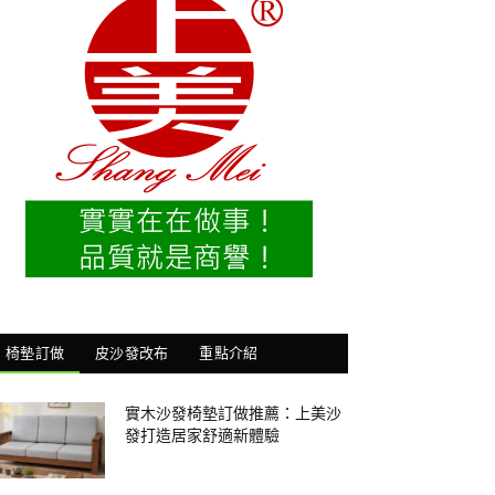
椅墊訂做
皮沙發改布
重點介紹
實木沙發椅墊訂做推薦：上美沙
發打造居家舒適新體驗