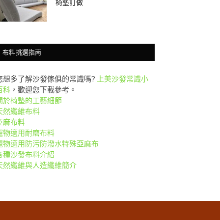
椅墊訂做
布料挑選指南
您想多了解沙發傢俱的常識嗎?
上美沙發常識小
百科
，歡迎您下載參考。
關於椅墊的工藝細節
天然纖維布料
亞麻布料
竉物適用耐磨布料
竉物適用防污防潑水特殊亞麻布
各種沙發布料介紹
天然纖維與人造纖維簡介