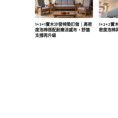
1+3+1實木沙發椅墊訂做｜高密
1+2+2
度泡棉搭配耐磨涼感布，舒適
密度泡棉
支撐再升級