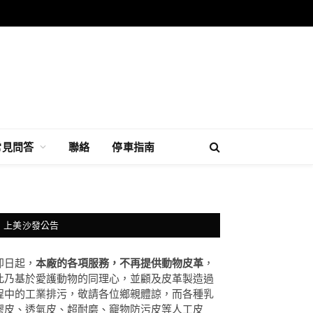
常見問答
聯絡
停車指南
上美沙發公告
即日起，
本廠的各項服務，不再提供動物皮革
，
此乃基於愛護動物的同理心，並顧及皮革製造過
程中的工業排污，敬請各位鄉親體諒，而各種乳
膠皮、透氣皮、超耐磨、竉物防污皮等人工皮