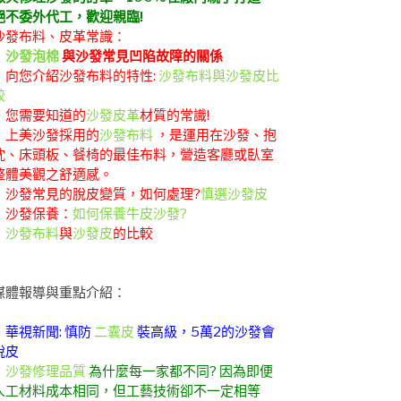
絕不委外代工，歡迎親臨!
沙發布料、皮革常識：
．
沙發泡棉
與沙發常見凹陷故障的關係
．向您介紹沙發布料的特性:
沙發布料與沙發皮比
較
．您需要知道的
沙發皮革
材質的常識!
．上美沙發採用的
沙發布料
，是運用在沙發、抱
枕、床頭板、餐椅的最佳布料，營造客廳或臥室
整體美觀之舒適感。
．沙發常見的脫皮變質，如何處理?
慎選沙發皮
．沙發保養：
如何保養牛皮沙發?
．
沙發布料
與
沙發皮
的比較
媒體報導與重點介紹：
．華視新聞: 慎防
二囊皮
裝高級，5萬2的沙發會
脫皮
．
沙發修理品質
為什麼每一家都不同? 因為即便
人工材料成本相同，但工藝技術卻不一定相等