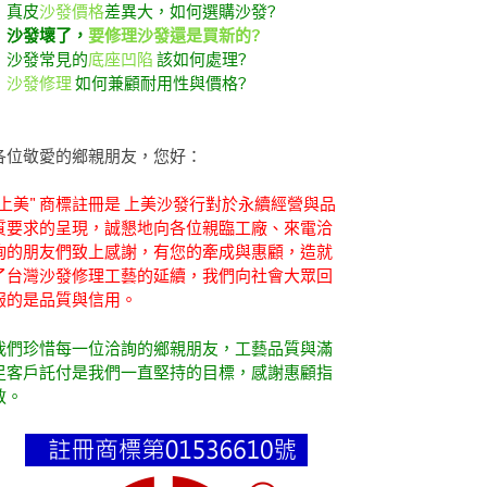
．真皮
沙發價格
差異大，如何選購沙發?
．
沙發壞了，
要修理沙發還是買新的?
．沙發常見的
底座凹陷
該如何處理?
．
沙發修理
如何兼顧耐用性與價格?
各位敬愛的鄉親朋友，您好：
"上美" 商標註冊是 上美沙發行對於永續經營與品
質要求的呈現，誠懇地向各位親臨工廠、來電洽
詢的朋友們致上感謝，有您的牽成與惠顧，造就
了台灣沙發修理工藝的延續，我們向社會大眾回
報的是品質與信用。
我們珍惜每一位洽詢的鄉親朋友，工藝品質與滿
足客戶託付是我們一直堅持的目標，感謝惠顧指
教。