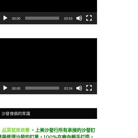
00:00
03:53
視
訊
播
放
器
00:00
03:34
沙發傢俱的常識
．
品質就是商譽
，上美沙發行所有承接的沙發訂
做與修理沙發的訂單，100%在廠內親手打造，