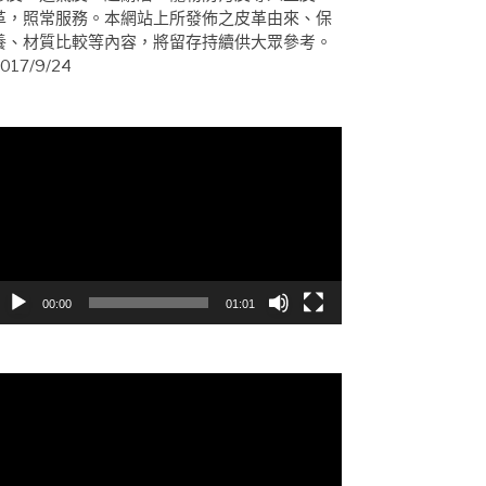
革，照常服務。本網站上所發佈之皮革由來、保
養、材質比較等內容，將留存持續供大眾參考。
017/9/24
視
訊
播
放
器
00:00
01:01
視
訊
播
放
器