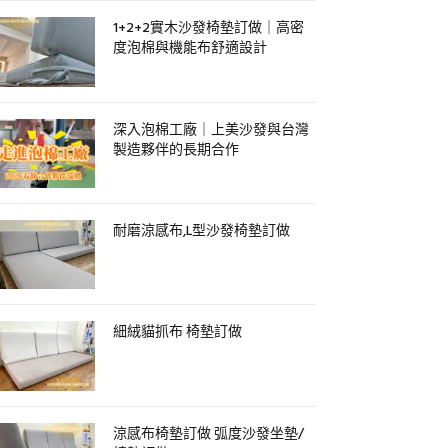
1+2+2實木沙發椅墊訂做｜高密
度泡棉與機能布舒適設計
深入泡棉工廠｜上美沙發與台灣
製造夥伴的長期合作
耐磨涼感布,L型沙發椅墊訂做
細絨貓抓布 椅墊訂做
涼感布椅墊訂做 弧度沙發坐墊/