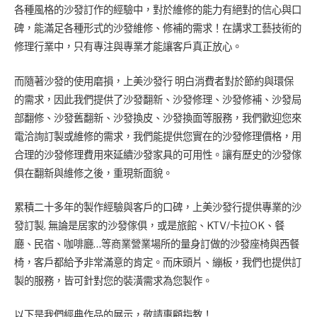
各種風格的沙發訂作的經驗中，對於維修的能力有絕對的信心與口
碑，能滿足各種形式的沙發維修、修補的需求！在講求工藝技術的
修理行業中，只有專注與專業才能讓客戶真正放心。
而隨著沙發的使用磨損，上美沙發行 明白消費者對於節約與環保
的需求，因此我們提供了沙發翻新、沙發修理、沙發修補、沙發局
部翻修、沙發舊翻新、沙發換皮、沙發換面等服務，我們歡迎您來
電洽詢訂製或維修的需求，我們能提供您實在的沙發修理價格，用
合理的沙發修理費用來延續沙發家具的可用性。讓有歷史的沙發傢
俱在翻新與維修之後，重現新面貌。
累積二十多年的製作經驗與客戶的口碑，上美沙發行提供專業的沙
發訂製, 無論是居家的沙發傢俱，或是旅館、KTV/卡拉OK、餐
廳、民宿、咖啡廳…等商業營業場所的量身訂做的沙發座椅與西餐
椅，客戶都給予非常滿意的肯定。而床頭片、繃板，我們也提供訂
製的服務，皆可針對您的裝潢需求為您製作。
以下是我們經典作品的展示，敬請惠顧指教！