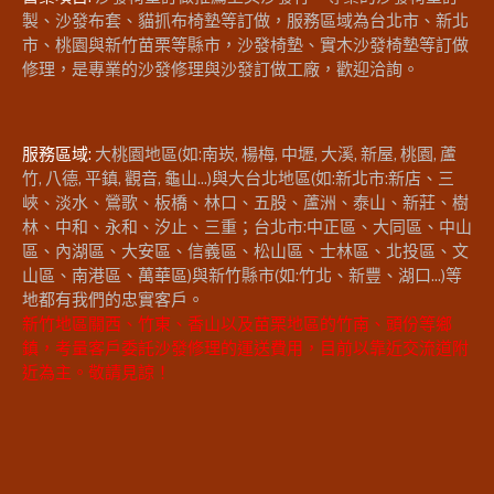
製、沙發布套、貓抓布椅墊等訂做，服務區域為台北市、新北
市、桃園與新竹苗栗等縣市，沙發椅墊、實木沙發椅墊等訂做
修理，是專業的沙發修理與沙發訂做工廠，歡迎洽詢。
服務區域:
大桃園地區(如:南崁, 楊梅, 中壢, 大溪, 新屋, 桃園, 蘆
竹, 八德, 平鎮, 觀音, 龜山...)與大台北地區(如:新北市:新店、三
峽、淡水、鶯歌、板橋、林口、五股、蘆洲、泰山、新莊、樹
林、中和、永和、汐止、三重；台北市:中正區、大同區、中山
區、內湖區、大安區、信義區、松山區、士林區、北投區、文
山區、南港區、萬華區)與新竹縣市(如:竹北、新豐、湖口...)等
地都有我們的忠實客戶。
新竹地區關西、竹東、香山以及苗栗地區的竹南、頭份等鄉
鎮，考量客戶委託沙發修理的運送費用，目前以靠近交流道附
近為主。敬請見諒！