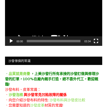
播
放
器
00:00
03:34
沙發傢俱的常識
．
品質就是商譽
，上美沙發行所有承接的沙發訂做與修理沙
發的訂單，100%在廠內親手打造，絕不委外代工，歡迎親
臨!
沙發布料、皮革常識：
．
沙發泡棉
與沙發常見凹陷故障的關係
．向您介紹沙發布料的特性:
沙發布料與沙發皮比較
．您需要知道的
沙發皮革
材質的常識!