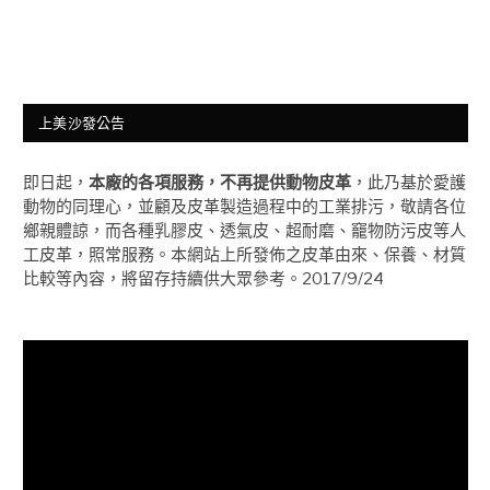
上美沙發公告
即日起，
本廠的各項服務，不再提供動物皮革
，此乃基於愛護
動物的同理心，並顧及皮革製造過程中的工業排污，敬請各位
鄉親體諒，而各種乳膠皮、透氣皮、超耐磨、竉物防污皮等人
工皮革，照常服務。本網站上所發佈之皮革由來、保養、材質
比較等內容，將留存持續供大眾參考。2017/9/24
視
訊
播
放
器