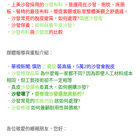
．上美沙發採用的
沙發布料
，是運用在沙發、抱枕、床頭
板、餐椅的最佳布料，營造客廳或臥室整體美觀之舒適感。
．沙發常見的脫皮變質，如何處理?
慎選沙發皮
．沙發保養：
如何保養牛皮沙發?
．
沙發布料
與
沙發皮
的比較
媒體報導與重點介紹：
．華視新聞: 慎防
二囊皮
裝高級，5萬2的沙發會脫皮
．
沙發修理品質
為什麼每一家都不同? 因為即便人工材料成本
相同，但工藝技術卻不一定相等
．真皮
沙發價格
差異大，如何選購沙發?
．
沙發壞了，
要修理沙發還是買新的?
．沙發常見的
底座凹陷
該如何處理?
．
沙發修理
如何兼顧耐用性與價格?
各位敬愛的鄉親朋友，您好：