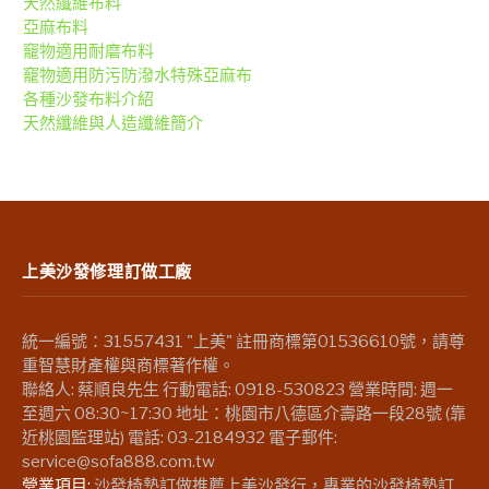
天然纖維布料
亞麻布料
竉物適用耐磨布料
竉物適用防污防潑水特殊亞麻布
各種沙發布料介紹
天然纖維與人造纖維簡介
上美沙發修理訂做工廠
統一編號：31557431 "上美" 註冊商標第01536610號，請尊
重智慧財產權與商標著作權。
聯絡人: 蔡順良先生 行動電話: 0918-530823 營業時間: 週一
至週六 08:30~17:30 地址：桃園市八德區介壽路一段28號 (靠
近桃園監理站) 電話: 03-2184932 電子郵件:
service@sofa888.com.tw
營業項目:
沙發椅墊訂做推薦上美沙發行，專業的沙發椅墊訂