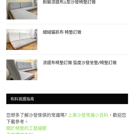
耐磨涼感布,L型沙發椅墊訂做
細絨貓抓布 椅墊訂做
涼感布椅墊訂做 弧度沙發坐墊/椅墊訂做
布料挑選指南
您想多了解沙發傢俱的常識嗎?
上美沙發常識小百科
，歡迎您
下載參考。
關於椅墊的工藝細節