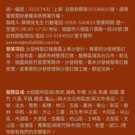
統一編號：31557431 "上美" 註冊商標第01536610號，請尊
重智慧財產權與商標著作權。
聯絡人: 蔡順良先生 行動電話: 0918-530823 營業時間: 週一
至週六 08:30~17:30 地址：桃園市八德區介壽路一段28號 (靠
近桃園監理站) 電話: 03-2184932 電子郵件:
service@sofa888.com.tw
營業項目:
沙發椅墊訂做推薦上美沙發行，專業的沙發椅墊訂
製、沙發布套、貓抓布椅墊等訂做，服務區域為台北市、新北
市、桃園與新竹苗栗等縣市，沙發椅墊、實木沙發椅墊等訂做
修理，是專業的沙發修理與沙發訂做工廠，歡迎洽詢。
服務區域:
大桃園地區(如:南崁, 楊梅, 中壢, 大溪, 新屋, 桃園, 蘆
竹, 八德, 平鎮, 觀音, 龜山...)與大台北地區(如:新北市:新店、三
峽、淡水、鶯歌、板橋、林口、五股、蘆洲、泰山、新莊、樹
林、中和、永和、汐止、三重；台北市:中正區、大同區、中山
區、內湖區、大安區、信義區、松山區、士林區、北投區、文
山區、南港區、萬華區)與新竹縣市(如:竹北、新豐、湖口...)等
地都有我們的忠實客戶。