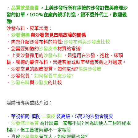
．
品質就是商譽
，上美沙發行所有承接的沙發訂做與修理沙
發的訂單，100%在廠內親手打造，絕不委外代工，歡迎親
臨!
沙發布料、皮革常識：
．
沙發泡棉
與沙發常見凹陷故障的關係
．向您介紹沙發布料的特性:
沙發布料與沙發皮比較
．您需要知道的
沙發皮革
材質的常識!
．上美沙發採用的
沙發布料
，是運用在沙發、抱枕、床頭
板、餐椅的最佳布料，營造客廳或臥室整體美觀之舒適感。
．沙發常見的脫皮變質，如何處理?
慎選沙發皮
．沙發保養：
如何保養牛皮沙發?
．
沙發布料
與
沙發皮
的比較
媒體報導與重點介紹：
．華視新聞: 慎防
二囊皮
裝高級，5萬2的沙發會脫皮
．
沙發修理品質
為什麼每一家都不同? 因為即便人工材料成本
相同，但工藝技術卻不一定相等
．真皮
沙發價格
差異大，如何選購沙發?