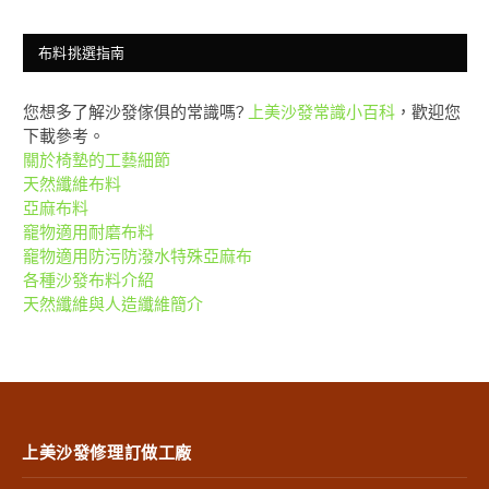
布料挑選指南
您想多了解沙發傢俱的常識嗎?
上美沙發常識小百科
，歡迎您
下載參考。
關於椅墊的工藝細節
天然纖維布料
亞麻布料
竉物適用耐磨布料
竉物適用防污防潑水特殊亞麻布
各種沙發布料介紹
天然纖維與人造纖維簡介
上美沙發修理訂做工廠