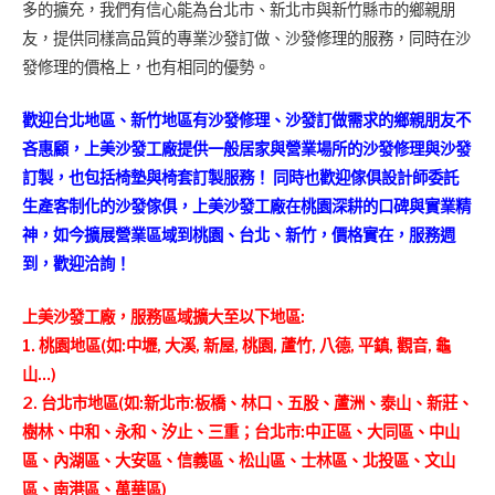
多的擴充，我們有信心能為台北市、新北市與新竹縣市的鄉親朋
友，提供同樣高品質的專業沙發訂做、沙發修理的服務，同時在沙
發修理的價格上，也有相同的優勢。
歡迎台北地區、新竹地區有沙發修理、沙發訂做需求的鄉親朋友不
吝惠顧，上美沙發工廠提供一般居家與營業場所的沙發修理與沙發
訂製，也包括椅墊與椅套訂製服務！ 同時也歡迎傢俱設計師委託
生產客制化的沙發傢俱，上美沙發工廠在桃園深耕的口碑與實業精
神，如今擴展營業區域到桃園、台北、新竹，價格實在，服務週
到，歡迎洽詢！
上美沙發工廠，服務區域擴大至以下地區:
1. 桃園地區(如:中壢, 大溪, 新屋, 桃園, 蘆竹, 八德, 平鎮, 觀音, 龜
山…)
2. 台北市地區(如:新北市:板橋、林口、五股、蘆洲、泰山、新莊、
樹林、中和、永和、汐止、三重；台北市:中正區、大同區、中山
區、內湖區、大安區、信義區、松山區、士林區、北投區、文山
區、南港區、萬華區)