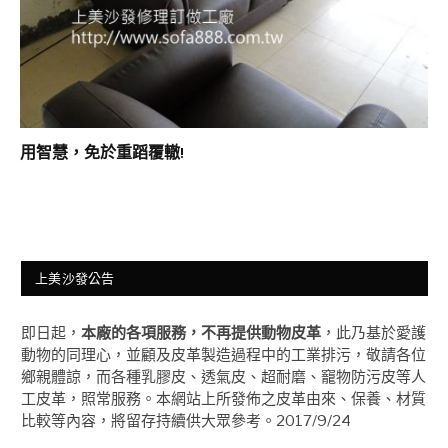
用智慧，免於重蹈覆轍!
上美沙發公告
即日起，
本廠的各項服務，不再提供動物皮革
，此乃基於愛護
動物的同理心，並顧及皮革製造過程中的工業排污，敬請各位
鄉親體諒，而各種乳膠皮、透氣皮、超耐磨、竉物防污皮等人
工皮革，照常服務。本網站上所發佈之皮革由來、保養、材質
比較等內容，將留存持續供大眾參考。2017/9/24