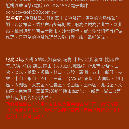
近桃園監理站) 電話: 03-2184932 電子郵件:
service@sofa888.com.tw
營業項目:
沙發椅墊訂做推薦上美沙發行，專業的沙發椅墊訂
製、沙發布套、貓抓布椅墊等訂做，服務區域為台北市、新北
市、桃園與新竹苗栗等縣市，沙發椅墊、實木沙發椅墊等訂做
修理，是專業的沙發修理與沙發訂做工廠，歡迎洽詢。
服務區域:
大桃園地區(如:南崁, 楊梅, 中壢, 大溪, 新屋, 桃園, 蘆
竹, 八德, 平鎮, 觀音, 龜山...)與大台北地區(如:新北市:新店、三
峽、淡水、鶯歌、板橋、林口、五股、蘆洲、泰山、新莊、樹
林、中和、永和、汐止、三重；台北市:中正區、大同區、中山
區、內湖區、大安區、信義區、松山區、士林區、北投區、文
山區、南港區、萬華區)與新竹縣市(如:竹北、新豐、湖口...)等
地都有我們的忠實客戶。
新竹地區關西、竹東、香山以及苗栗地區的竹南、頭份等鄉
鎮，考量客戶委託沙發修理的運送費用，目前以靠近交流道附
近為主。敬請見諒！