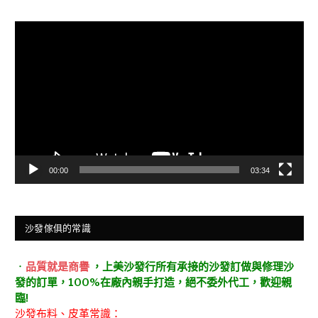
視
訊
播
放
器
00:00
03:34
沙發傢俱的常識
．
品質就是商譽
，上美沙發行所有承接的沙發訂做與修理沙
發的訂單，100%在廠內親手打造，絕不委外代工，歡迎親
臨!
沙發布料、皮革常識：