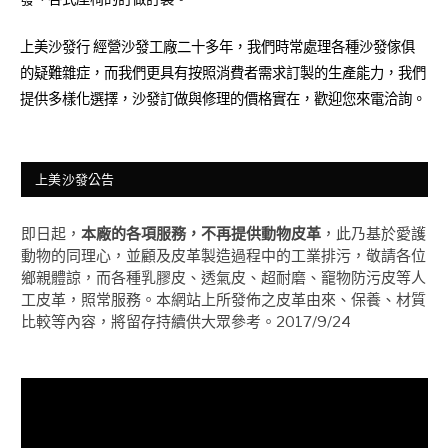
上美沙發行 經營沙發工廠二十多年，我們時常處理各種沙發傢俱
的疑難雜症，而我們更具有按照消費者需求訂製的生產能力，我們
提供多樣化選擇，沙發訂做與修理的價格實在，歡迎您來電洽詢。
上美沙發公告
即日起，
本廠的各項服務，不再提供動物皮革
，此乃基於愛護
動物的同理心，並顧及皮革製造過程中的工業排污，敬請各位
鄉親體諒，而各種乳膠皮、透氣皮、超耐磨、竉物防污皮等人
工皮革，照常服務。本網站上所發佈之皮革由來、保養、材質
比較等內容，將留存持續供大眾參考。2017/9/24
視
訊
播