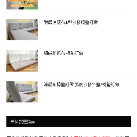
耐磨涼感布,L型沙發椅墊訂做
細絨貓抓布 椅墊訂做
涼感布椅墊訂做 弧度沙發坐墊/椅墊訂做
布料挑選指南