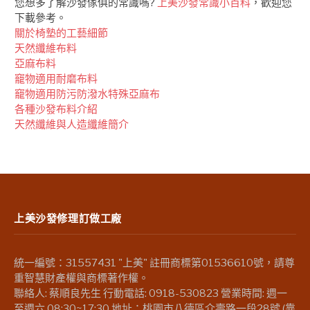
您想多了解沙發傢俱的常識嗎?
上美沙發常識小百科
，歡迎您
下載參考。
關於椅墊的工藝細節
天然纖維布料
亞麻布料
竉物適用耐磨布料
竉物適用防污防潑水特殊亞麻布
各種沙發布料介紹
天然纖維與人造纖維簡介
上美沙發修理訂做工廠
統一編號：31557431 "上美" 註冊商標第01536610號，請尊
重智慧財產權與商標著作權。
聯絡人: 蔡順良先生 行動電話: 0918-530823 營業時間: 週一
至週六 08:30~17:30 地址：桃園市八德區介壽路一段28號 (靠