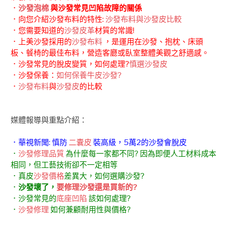
．
沙發泡棉
與沙發常見凹陷故障的關係
．向您介紹沙發布料的特性:
沙發布料與沙發皮比較
．您需要知道的
沙發皮革
材質的常識!
．上美沙發採用的
沙發布料
，是運用在沙發、抱枕、床頭
板、餐椅的最佳布料，營造客廳或臥室整體美觀之舒適感。
．沙發常見的脫皮變質，如何處理?
慎選沙發皮
．沙發保養：
如何保養牛皮沙發?
．
沙發布料
與
沙發皮
的比較
媒體報導與重點介紹：
．華視新聞: 慎防
二囊皮
裝高級，5萬2的沙發會脫皮
．
沙發修理品質
為什麼每一家都不同? 因為即便人工材料成本
相同，但工藝技術卻不一定相等
．真皮
沙發價格
差異大，如何選購沙發?
．
沙發壞了，
要修理沙發還是買新的?
．沙發常見的
底座凹陷
該如何處理?
．
沙發修理
如何兼顧耐用性與價格?