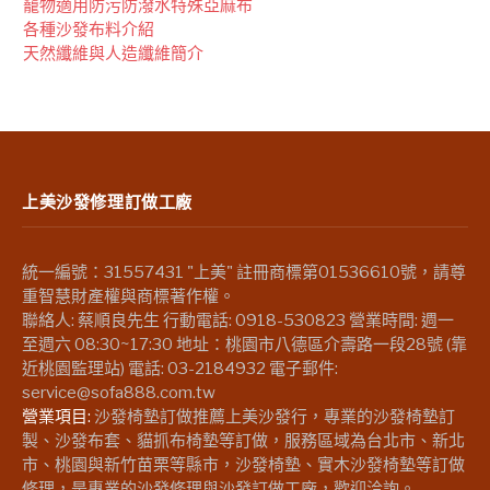
竉物適用防污防潑水特殊亞麻布
各種沙發布料介紹
天然纖維與人造纖維簡介
上美沙發修理訂做工廠
統一編號：31557431 "上美" 註冊商標第01536610號，請尊
重智慧財產權與商標著作權。
聯絡人: 蔡順良先生 行動電話: 0918-530823 營業時間: 週一
至週六 08:30~17:30 地址：桃園市八德區介壽路一段28號 (靠
近桃園監理站) 電話: 03-2184932 電子郵件:
service@sofa888.com.tw
營業項目:
沙發椅墊訂做推薦上美沙發行，專業的沙發椅墊訂
製、沙發布套、貓抓布椅墊等訂做，服務區域為台北市、新北
市、桃園與新竹苗栗等縣市，沙發椅墊、實木沙發椅墊等訂做
修理，是專業的沙發修理與沙發訂做工廠，歡迎洽詢。