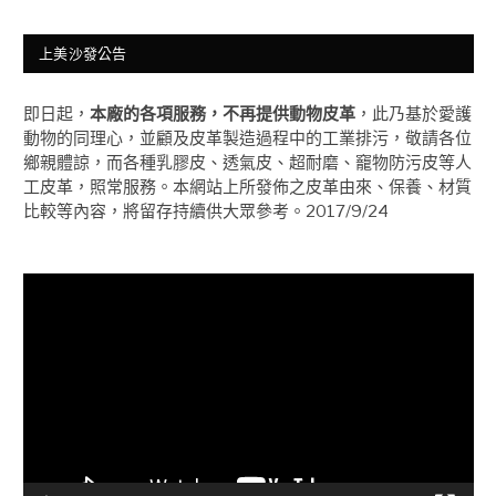
上美沙發公告
即日起，
本廠的各項服務，不再提供動物皮革
，此乃基於愛護
動物的同理心，並顧及皮革製造過程中的工業排污，敬請各位
鄉親體諒，而各種乳膠皮、透氣皮、超耐磨、竉物防污皮等人
工皮革，照常服務。本網站上所發佈之皮革由來、保養、材質
比較等內容，將留存持續供大眾參考。2017/9/24
視
訊
播
放
器