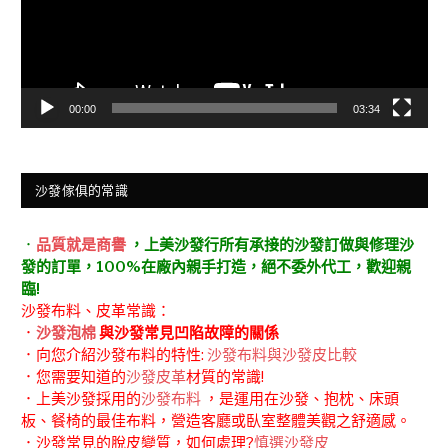
00:00
03:34
沙發傢俱的常識
．
品質就是商譽
，上美沙發行所有承接的沙發訂做與修理沙
發的訂單，100%在廠內親手打造，絕不委外代工，歡迎親
臨!
沙發布料、皮革常識：
．
沙發泡棉
與沙發常見凹陷故障的關係
．向您介紹沙發布料的特性:
沙發布料與沙發皮比較
．您需要知道的
沙發皮革
材質的常識!
．上美沙發採用的
沙發布料
，是運用在沙發、抱枕、床頭
板、餐椅的最佳布料，營造客廳或臥室整體美觀之舒適感。
．沙發常見的脫皮變質，如何處理?
慎選沙發皮