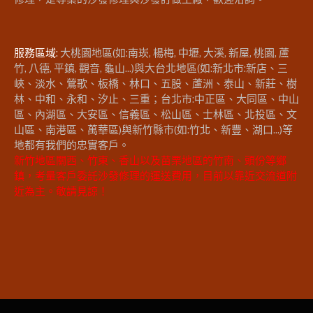
服務區域:
大桃園地區(如:南崁, 楊梅, 中壢, 大溪, 新屋, 桃園, 蘆
竹, 八德, 平鎮, 觀音, 龜山...)與大台北地區(如:新北市:新店、三
峽、淡水、鶯歌、板橋、林口、五股、蘆洲、泰山、新莊、樹
林、中和、永和、汐止、三重；台北市:中正區、大同區、中山
區、內湖區、大安區、信義區、松山區、士林區、北投區、文
山區、南港區、萬華區)與新竹縣市(如:竹北、新豐、湖口...)等
地都有我們的忠實客戶。
新竹地區關西、竹東、香山以及苗栗地區的竹南、頭份等鄉
鎮，考量客戶委託沙發修理的運送費用，目前以靠近交流道附
近為主。敬請見諒！