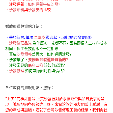
．沙發保養：
如何保養牛皮沙發?
．
沙發布料
與
沙發皮
的比較
媒體報導與重點介紹：
．華視新聞: 慎防
二囊皮
裝高級，5萬2的沙發會脫皮
．
沙發修理品質
為什麼每一家都不同? 因為即便人工材料成本
相同，但工藝技術卻不一定相等
．真皮
沙發價格
差異大，如何選購沙發?
．
沙發壞了，
要修理沙發還是買新的?
．沙發常見的
底座凹陷
該如何處理?
．
沙發修理
如何兼顧耐用性與價格?
各位敬愛的鄉親朋友，您好：
"上美" 商標註冊是 上美沙發行對於永續經營與品質要求的呈
現，誠懇地向各位親臨工廠、來電洽詢的朋友們致上感謝，有
您的牽成與惠顧，造就了台灣沙發修理工藝的延續，我們向社