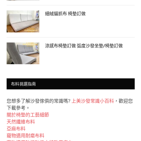
細絨貓抓布 椅墊訂做
涼感布椅墊訂做 弧度沙發坐墊/椅墊訂做
布料挑選指南
您想多了解沙發傢俱的常識嗎?
上美沙發常識小百科
，歡迎您
下載參考。
關於椅墊的工藝細節
天然纖維布料
亞麻布料
竉物適用耐磨布料