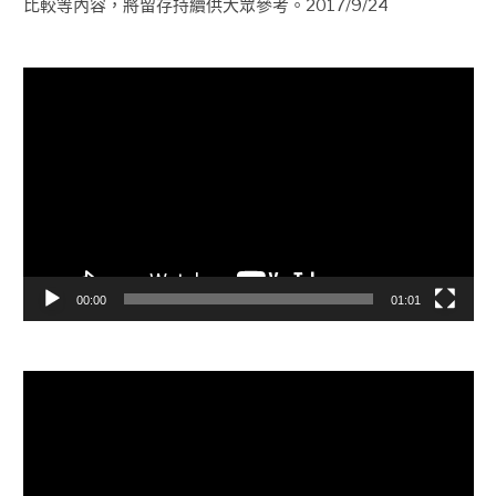
比較等內容，將留存持續供大眾參考。2017/9/24
視
訊
播
放
器
00:00
01:01
視
訊
播
放
器