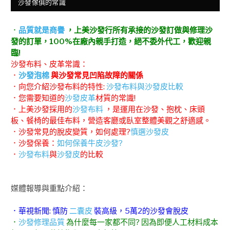
沙發傢俱的常識
．
品質就是商譽
，上美沙發行所有承接的沙發訂做與修理沙
發的訂單，100%在廠內親手打造，絕不委外代工，歡迎親
臨!
沙發布料、皮革常識：
．
沙發泡棉
與沙發常見凹陷故障的關係
．向您介紹沙發布料的特性:
沙發布料與沙發皮比較
．您需要知道的
沙發皮革
材質的常識!
．上美沙發採用的
沙發布料
，是運用在沙發、抱枕、床頭
板、餐椅的最佳布料，營造客廳或臥室整體美觀之舒適感。
．沙發常見的脫皮變質，如何處理?
慎選沙發皮
．沙發保養：
如何保養牛皮沙發?
．
沙發布料
與
沙發皮
的比較
媒體報導與重點介紹：
．華視新聞: 慎防
二囊皮
裝高級，5萬2的沙發會脫皮
．
沙發修理品質
為什麼每一家都不同? 因為即便人工材料成本