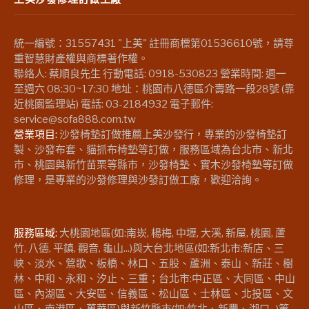
統一編號：31557431 "上美" 註冊商標第01536610號，請尊
重智慧財產權與商標著作權。
聯絡人: 蔡順良先生 行動電話: 0918-530823 營業時間: 週一
至週六 08:30~17:30 地址：桃園市八德區介壽路一段28號 (靠
近桃園監理站) 電話: 03-2184932 電子郵件:
service@sofa888.com.tw
營業項目:
沙發椅墊訂做推薦上美沙發行，專業的沙發椅墊訂
製、沙發布套、貓抓布椅墊等訂做，服務區域為台北市、新北
市、桃園與新竹苗栗等縣市，沙發椅墊、實木沙發椅墊等訂做
修理，是專業的沙發修理與沙發訂做工廠，歡迎洽詢。
服務區域:
大桃園地區(如:南崁, 楊梅, 中壢, 大溪, 新屋, 桃園, 蘆
竹, 八德, 平鎮, 觀音, 龜山...)與大台北地區(如:新北市:新店、三
峽、淡水、鶯歌、板橋、林口、五股、蘆洲、泰山、新莊、樹
林、中和、永和、汐止、三重；台北市:中正區、大同區、中山
區、內湖區、大安區、信義區、松山區、士林區、北投區、文