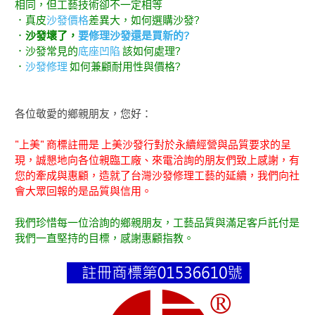
相同，但工藝技術卻不一定相等
．真皮
沙發價格
差異大，如何選購沙發?
．
沙發壞了，
要修理沙發還是買新的?
．沙發常見的
底座凹陷
該如何處理?
．
沙發修理
如何兼顧耐用性與價格?
各位敬愛的鄉親朋友，您好：
"上美" 商標註冊是 上美沙發行對於永續經營與品質要求的呈
現，誠懇地向各位親臨工廠、來電洽詢的朋友們致上感謝，有
您的牽成與惠顧，造就了台灣沙發修理工藝的延續，我們向社
會大眾回報的是品質與信用。
我們珍惜每一位洽詢的鄉親朋友，工藝品質與滿足客戶託付是
我們一直堅持的目標，感謝惠顧指教。