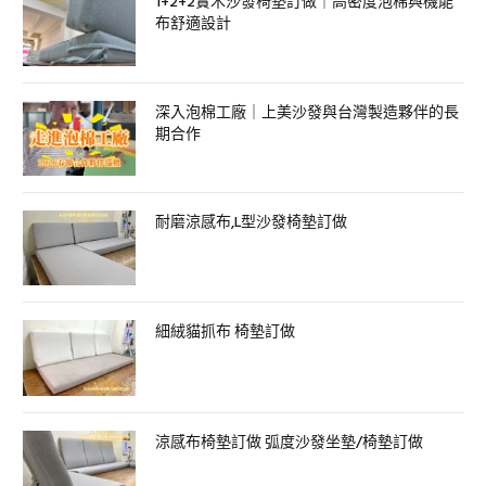
1+2+2實木沙發椅墊訂做｜高密度泡棉與機能
布舒適設計
深入泡棉工廠｜上美沙發與台灣製造夥伴的長
期合作
耐磨涼感布,L型沙發椅墊訂做
細絨貓抓布 椅墊訂做
涼感布椅墊訂做 弧度沙發坐墊/椅墊訂做