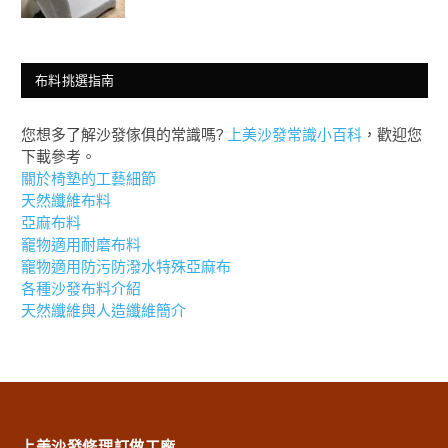
布料挑選指南
您想多了解沙發傢俱的常識嗎?
上美沙發常識小百科
，歡迎您
下載參考。
關於椅墊的工藝細節
天然纖維布料
亞麻布料
竉物適用耐磨布料
竉物適用防污防潑水特殊亞麻布
各種沙發布料介紹
天然纖維與人造纖維簡介
上美沙發修理訂做工廠