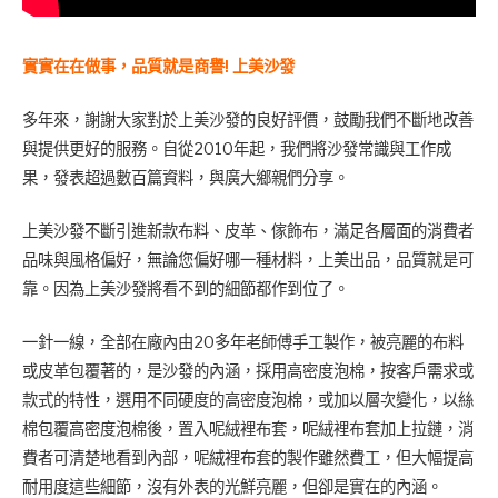
實實在在做事，品質就是商譽! 上美沙發
多年來，謝謝大家對於上美沙發的良好評價，鼓勵我們不斷地改善
與提供更好的服務。自從2010年起，我們將沙發常識與工作成
果，發表超過數百篇資料，與廣大鄉親們分享。
上美沙發不斷引進新款布料、皮革、傢飾布，滿足各層面的消費者
品味與風格偏好，無論您偏好哪一種材料，上美出品，品質就是可
靠。因為上美沙發將看不到的細節都作到位了。
一針一線，全部在廠內由20多年老師傅手工製作，被亮麗的布料
或皮革包覆著的，是沙發的內涵，採用高密度泡棉，按客戶需求或
款式的特性，選用不同硬度的高密度泡棉，或加以層次變化，以絲
棉包覆高密度泡棉後，置入呢絨裡布套，呢絨裡布套加上拉鏈，消
費者可清楚地看到內部，呢絨裡布套的製作雖然費工，但大幅提高
耐用度這些細節，沒有外表的光鮮亮麗，但卻是實在的內涵。