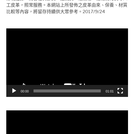
工皮革，照常服務。本網站上所發佈之皮革由來、保養、材質
比較等內容，將留存持續供大眾參考。2017/9/24
視
訊
播
放
器
00:00
01:01
視
訊
播
放