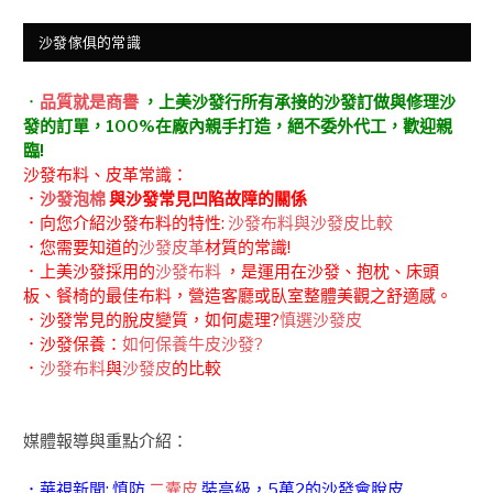
沙發傢俱的常識
．
品質就是商譽
，上美沙發行所有承接的沙發訂做與修理沙
發的訂單，100%在廠內親手打造，絕不委外代工，歡迎親
臨!
沙發布料、皮革常識：
．
沙發泡棉
與沙發常見凹陷故障的關係
．向您介紹沙發布料的特性:
沙發布料與沙發皮比較
．您需要知道的
沙發皮革
材質的常識!
．上美沙發採用的
沙發布料
，是運用在沙發、抱枕、床頭
板、餐椅的最佳布料，營造客廳或臥室整體美觀之舒適感。
．沙發常見的脫皮變質，如何處理?
慎選沙發皮
．沙發保養：
如何保養牛皮沙發?
．
沙發布料
與
沙發皮
的比較
媒體報導與重點介紹：
．華視新聞: 慎防
二囊皮
裝高級，5萬2的沙發會脫皮