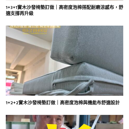
1+3+1實木沙發椅墊訂做｜高密度泡棉搭配耐磨涼感布，舒
適支撐再升級
1+2+2實木沙發椅墊訂做｜高密度泡棉與機能布舒適設計