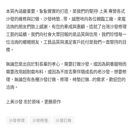
本質內涵最重要，紮紮實實的打造，是我們的堅持! 上美 專營各式
沙發的維修與訂做、沙發椅墊…等，誠懇地向各位親臨工廠、來電
洽詢的朋友們致上感謝，有您的牽成與惠顧，造就了台灣沙發修理
工藝的延續，我們向社會大眾回報的是品質與信用，我們珍惜每一
位洽詢的鄉親朋友，工藝品質與滿足客戶託付是我們一直堅持的目
標。
無論您是出自於對長輩的孝心，需要訂做沙發，或因為飼養竉物而
需要改用超耐磨布料，或因為不捨丟棄伴隨成長的老沙發，想要修
理，無論您有各種沙發訂做、修理、椅墊訂做…的需求，歡迎您的
洽詢。
上美沙發 忠於原味，更勝原作
沙發修理
沙發椅墊
沙發訂做