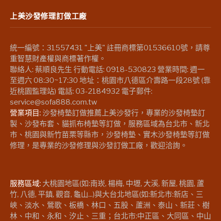
上美沙發修理訂做工廠
統一編號：31557431 "上美" 註冊商標第01536610號，請尊
重智慧財產權與商標著作權。
聯絡人: 蔡順良先生 行動電話: 0918-530823 營業時間: 週一
至週六 08:30~17:30 地址：桃園市八德區介壽路一段28號 (靠
近桃園監理站) 電話: 03-2184932 電子郵件:
service@sofa888.com.tw
營業項目:
沙發椅墊訂做推薦上美沙發行，專業的沙發椅墊訂
製、沙發布套、貓抓布椅墊等訂做，服務區域為台北市、新北
市、桃園與新竹苗栗等縣市，沙發椅墊、實木沙發椅墊等訂做
修理，是專業的沙發修理與沙發訂做工廠，歡迎洽詢。
服務區域:
大桃園地區(如:南崁, 楊梅, 中壢, 大溪, 新屋, 桃園, 蘆
竹, 八德, 平鎮, 觀音, 龜山...)與大台北地區(如:新北市:新店、三
峽、淡水、鶯歌、板橋、林口、五股、蘆洲、泰山、新莊、樹
林、中和、永和、汐止、三重；台北市:中正區、大同區、中山