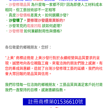
．
沙發修理品質
為什麼每一家都不同? 因為即便人工材料成本
相同，但工藝技術卻不一定相等
．真皮
沙發價格
差異大，如何選購沙發?
．
沙發壞了，
要修理沙發還是買新的?
．沙發常見的
底座凹陷
該如何處理?
．
沙發修理
如何兼顧耐用性與價格?
各位敬愛的鄉親朋友，您好：
"上美" 商標註冊是 上美沙發行對於永續經營與品質要求的呈
現，誠懇地向各位親臨工廠、來電洽詢的朋友們致上感謝，有
您的牽成與惠顧，造就了台灣沙發修理工藝的延續，我們向社
會大眾回報的是品質與信用。
我們珍惜每一位洽詢的鄉親朋友，工藝品質與滿足客戶託付是
我們一直堅持的目標，感謝惠顧指教。