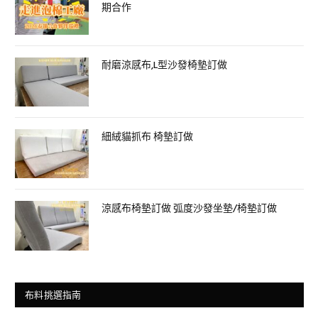
期合作
耐磨涼感布,L型沙發椅墊訂做
細絨貓抓布 椅墊訂做
涼感布椅墊訂做 弧度沙發坐墊/椅墊訂做
布料挑選指南