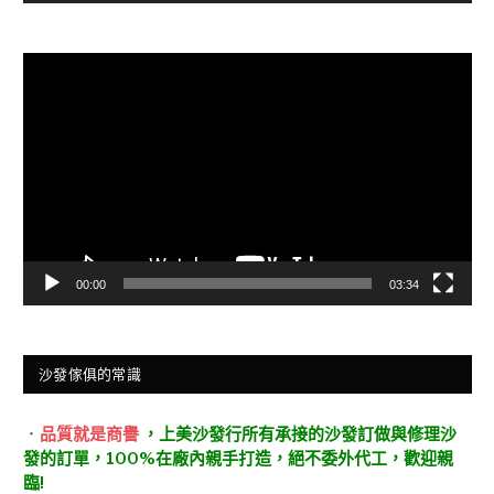
視
訊
播
放
器
00:00
03:34
沙發傢俱的常識
．
品質就是商譽
，上美沙發行所有承接的沙發訂做與修理沙
發的訂單，100%在廠內親手打造，絕不委外代工，歡迎親
臨!