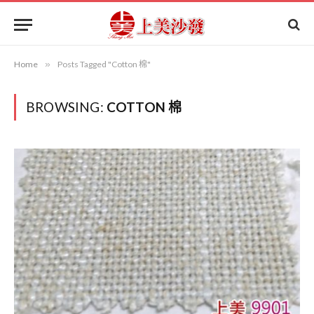
Home
»
Posts Tagged "Cotton 棉"
BROWSING:
COTTON 棉