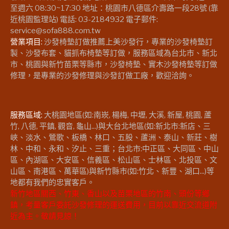
至週六 08:30~17:30 地址：桃園市八德區介壽路一段28號 (靠
近桃園監理站) 電話: 03-2184932 電子郵件:
service@sofa888.com.tw
營業項目:
沙發椅墊訂做推薦上美沙發行，專業的沙發椅墊訂
製、沙發布套、貓抓布椅墊等訂做，服務區域為台北市、新北
市、桃園與新竹苗栗等縣市，沙發椅墊、實木沙發椅墊等訂做
修理，是專業的沙發修理與沙發訂做工廠，歡迎洽詢。
服務區域:
大桃園地區(如:南崁, 楊梅, 中壢, 大溪, 新屋, 桃園, 蘆
竹, 八德, 平鎮, 觀音, 龜山...)與大台北地區(如:新北市:新店、三
峽、淡水、鶯歌、板橋、林口、五股、蘆洲、泰山、新莊、樹
林、中和、永和、汐止、三重；台北市:中正區、大同區、中山
區、內湖區、大安區、信義區、松山區、士林區、北投區、文
山區、南港區、萬華區)與新竹縣市(如:竹北、新豐、湖口...)等
地都有我們的忠實客戶。
新竹地區關西、竹東、香山以及苗栗地區的竹南、頭份等鄉
鎮，考量客戶委託沙發修理的運送費用，目前以靠近交流道附
近為主。敬請見諒！