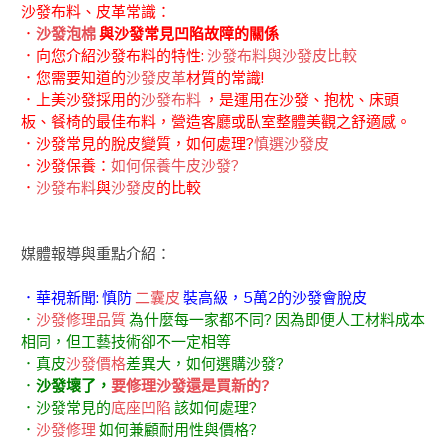
沙發布料、皮革常識：
．
沙發泡棉
與沙發常見凹陷故障的關係
．向您介紹沙發布料的特性:
沙發布料與沙發皮比較
．您需要知道的
沙發皮革
材質的常識!
．上美沙發採用的
沙發布料
，是運用在沙發、抱枕、床頭
板、餐椅的最佳布料，營造客廳或臥室整體美觀之舒適感。
．沙發常見的脫皮變質，如何處理?
慎選沙發皮
．沙發保養：
如何保養牛皮沙發?
．
沙發布料
與
沙發皮
的比較
媒體報導與重點介紹：
．華視新聞: 慎防
二囊皮
裝高級，5萬2的沙發會脫皮
．
沙發修理品質
為什麼每一家都不同? 因為即便人工材料成本
相同，但工藝技術卻不一定相等
．真皮
沙發價格
差異大，如何選購沙發?
．
沙發壞了，
要修理沙發還是買新的?
．沙發常見的
底座凹陷
該如何處理?
．
沙發修理
如何兼顧耐用性與價格?