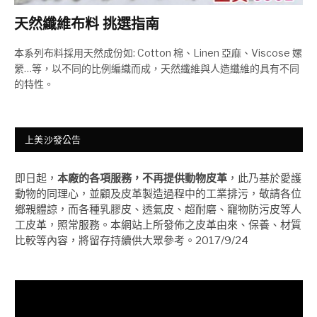
天然纖維布料 挑選指南
本系列布料採用天然成份如: Cotton 棉、Linen 亞麻、Viscose 嫘
縈…等，以不同的比例編織而成，天然纖維與人造纖維的具有不同
的特性。
上美沙發公告
即日起，
本廠的各項服務，不再提供動物皮革
，此乃基於愛護
動物的同理心，並顧及皮革製造過程中的工業排污，敬請各位
鄉親體諒，而各種乳膠皮、透氣皮、超耐磨、竉物防污皮等人
工皮革，照常服務。本網站上所發佈之皮革由來、保養、材質
比較等內容，將留存持續供大眾參考。2017/9/24
視
訊
播