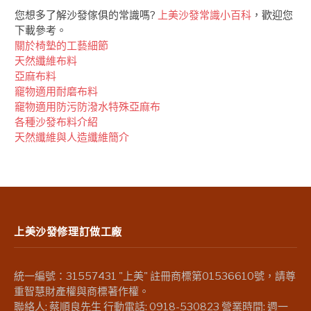
您想多了解沙發傢俱的常識嗎?
上美沙發常識小百科
，歡迎您
下載參考。
關於椅墊的工藝細節
天然纖維布料
亞麻布料
竉物適用耐磨布料
竉物適用防污防潑水特殊亞麻布
各種沙發布料介紹
天然纖維與人造纖維簡介
上美沙發修理訂做工廠
統一編號：31557431 "上美" 註冊商標第01536610號，請尊
重智慧財產權與商標著作權。
聯絡人: 蔡順良先生 行動電話: 0918-530823 營業時間: 週一