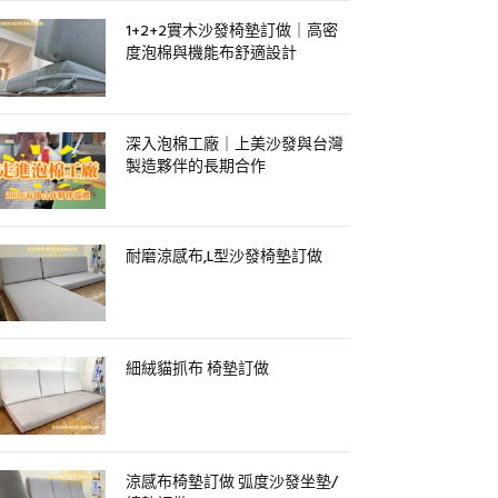
1+2+2實木沙發椅墊訂做｜高密
度泡棉與機能布舒適設計
深入泡棉工廠｜上美沙發與台灣
製造夥伴的長期合作
耐磨涼感布,L型沙發椅墊訂做
細絨貓抓布 椅墊訂做
涼感布椅墊訂做 弧度沙發坐墊/