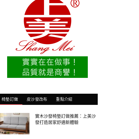
椅墊訂做
皮沙發改布
重點介紹
實木沙發椅墊訂做推薦：上美沙
發打造居家舒適新體驗