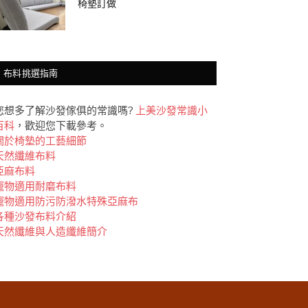
椅墊訂做
布料挑選指南
您想多了解沙發傢俱的常識嗎?
上美沙發常識小
百科
，歡迎您下載參考。
關於椅墊的工藝細節
天然纖維布料
亞麻布料
竉物適用耐磨布料
竉物適用防污防潑水特殊亞麻布
各種沙發布料介紹
天然纖維與人造纖維簡介