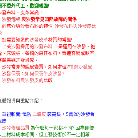
絕不委外代工，歡迎親臨!
沙發布料、皮革常識：
．
沙發泡棉
與沙發常見凹陷故障的關係
．向您介紹沙發布料的特性:
沙發布料與沙發皮比
較
．您需要知道的
沙發皮革
材質的常識!
．上美沙發採用的
沙發布料
，是運用在沙發、抱
枕、床頭板、餐椅的最佳布料，營造客廳或臥室
整體美觀之舒適感。
．沙發常見的脫皮變質，如何處理?
慎選沙發皮
．沙發保養：
如何保養牛皮沙發?
．
沙發布料
與
沙發皮
的比較
媒體報導與重點介紹：
．華視新聞: 慎防
二囊皮
裝高級，5萬2的沙發會
脫皮
．
沙發修理品質
為什麼每一家都不同? 因為即便
人工材料成本相同，但工藝技術卻不一定相等