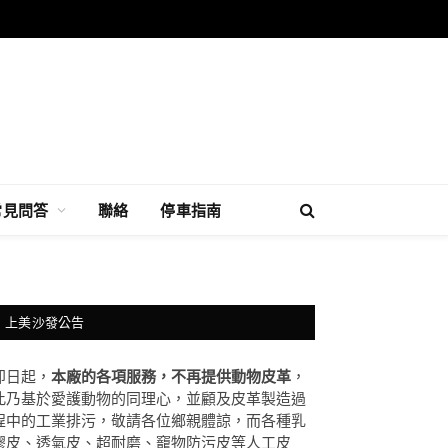
常見問答
聯絡
停車指南
上美沙發公告
即日起，
本廠的各項服務，不再提供動物皮革
，
此乃基於愛護動物的同理心，並顧及皮革製造過
程中的工業排污，敬請各位鄉親體諒，而各種乳
膠皮、透氣皮、超耐磨、竉物防污皮等人工皮