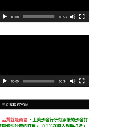
00:00
03:53
視
訊
播
放
器
00:00
03:34
沙發傢俱的常識
．
品質就是商譽
，上美沙發行所有承接的沙發訂
做與修理沙發的訂單，100%在廠內親手打造，