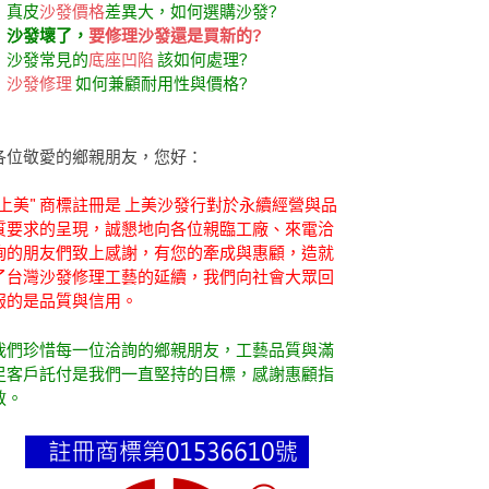
．真皮
沙發價格
差異大，如何選購沙發?
．
沙發壞了，
要修理沙發還是買新的?
．沙發常見的
底座凹陷
該如何處理?
．
沙發修理
如何兼顧耐用性與價格?
各位敬愛的鄉親朋友，您好：
"上美" 商標註冊是 上美沙發行對於永續經營與品
質要求的呈現，誠懇地向各位親臨工廠、來電洽
詢的朋友們致上感謝，有您的牽成與惠顧，造就
了台灣沙發修理工藝的延續，我們向社會大眾回
報的是品質與信用。
我們珍惜每一位洽詢的鄉親朋友，工藝品質與滿
足客戶託付是我們一直堅持的目標，感謝惠顧指
教。