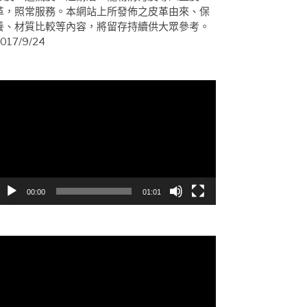
革，照常服務。本網站上所發佈之皮革由來、保
養、材質比較等內容，將留存持續供大眾參考。
017/9/24
視
訊
播
放
器
00:00
01:01
視
訊
播
放
器