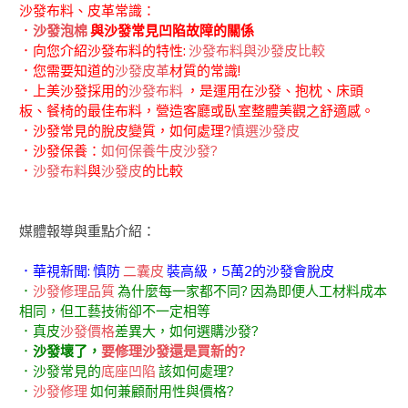
沙發布料、皮革常識：
．
沙發泡棉
與沙發常見凹陷故障的關係
．向您介紹沙發布料的特性:
沙發布料與沙發皮比較
．您需要知道的
沙發皮革
材質的常識!
．上美沙發採用的
沙發布料
，是運用在沙發、抱枕、床頭
板、餐椅的最佳布料，營造客廳或臥室整體美觀之舒適感。
．沙發常見的脫皮變質，如何處理?
慎選沙發皮
．沙發保養：
如何保養牛皮沙發?
．
沙發布料
與
沙發皮
的比較
媒體報導與重點介紹：
．華視新聞: 慎防
二囊皮
裝高級，5萬2的沙發會脫皮
．
沙發修理品質
為什麼每一家都不同? 因為即便人工材料成本
相同，但工藝技術卻不一定相等
．真皮
沙發價格
差異大，如何選購沙發?
．
沙發壞了，
要修理沙發還是買新的?
．沙發常見的
底座凹陷
該如何處理?
．
沙發修理
如何兼顧耐用性與價格?