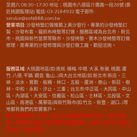
至週六 08:30~17:30 地址：桃園市八德區介壽路一段28號 (靠
近桃園監理站) 電話: 03-2184932 電子郵件:
service@sofa888.com.tw
營業項目:
沙發椅墊訂做推薦上美沙發行，專業的沙發椅墊訂
製、沙發布套、貓抓布椅墊等訂做，服務區域為台北市、新北
市、桃園與新竹苗栗等縣市，沙發椅墊、實木沙發椅墊等訂做
修理，是專業的沙發修理與沙發訂做工廠，歡迎洽詢。
服務區域:
大桃園地區(如:南崁, 楊梅, 中壢, 大溪, 新屋, 桃園, 蘆
竹, 八德, 平鎮, 觀音, 龜山...)與大台北地區(如:新北市:新店、三
峽、淡水、鶯歌、板橋、林口、五股、蘆洲、泰山、新莊、樹
林、中和、永和、汐止、三重；台北市:中正區、大同區、中山
區、內湖區、大安區、信義區、松山區、士林區、北投區、文
山區、南港區、萬華區)與新竹縣市(如:竹北、新豐、湖口...)等
地都有我們的忠實客戶。
新竹地區關西、竹東、香山以及苗栗地區的竹南、頭份等鄉
鎮，考量客戶委託沙發修理的運送費用，目前以靠近交流道附
近為主。敬請見諒！