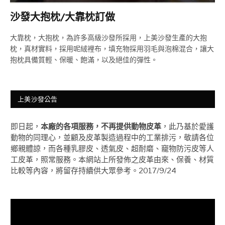
沙發大抱枕/大靠枕訂做
大靠枕，大抱枕，為許多高級沙發所採用，上美沙發生產的大抱
枕，真材實料，採用呢絨裡布，填充物採用羽毛與泡棉混合，讓大
抱枕具備質輕、保暖、飽滿，以及絕佳的彈性。
上美沙發公告
即日起，
本廠的各項服務，不再提供動物皮革
，此乃基於愛護
動物的同理心，並顧及皮革製造過程中的工業排污，敬請各位
鄉親體諒，而各種乳膠皮、透氣皮、超耐磨、竉物防污皮等人
工皮革，照常服務。本網站上所發佈之皮革由來、保養、材質
比較等內容，將留存持續供大眾參考。2017/9/24
視
訊
播