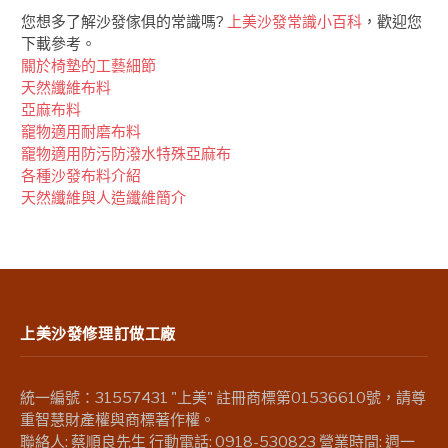
您想多了解沙發傢俱的常識嗎?
上美沙發常識小百科
，歡迎您
下載參考。
關於椅墊的工藝細節
天然纖維布料
亞麻布料
竉物適用耐磨布料
竉物適用防污防潑水特殊亞麻布
各種沙發布料介紹
天然纖維與人造纖維簡介
上美沙發修理訂做工廠
統一編號：31557431 "上美" 註冊商標第01536610號，請尊
重智慧財產權與商標著作權。
聯絡人: 蔡順良先生 行動電話: 0918-530823 營業時間: 週一