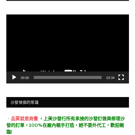
視
訊
播
放
器
00:00
03:34
沙發傢俱的常識
．
品質就是商譽
，上美沙發行所有承接的沙發訂做與修理沙
發的訂單，100%在廠內親手打造，絕不委外代工，歡迎親
臨!