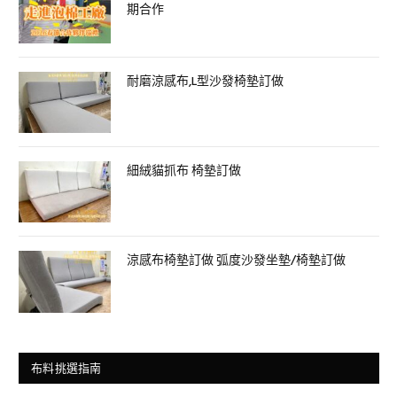
期合作
耐磨涼感布,L型沙發椅墊訂做
細絨貓抓布 椅墊訂做
涼感布椅墊訂做 弧度沙發坐墊/椅墊訂做
布料挑選指南