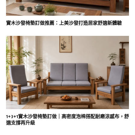
實木沙發椅墊訂做推薦：上美沙發打造居家舒適新體驗
1+3+1實木沙發椅墊訂做｜高密度泡棉搭配耐磨涼感布，舒
適支撐再升級