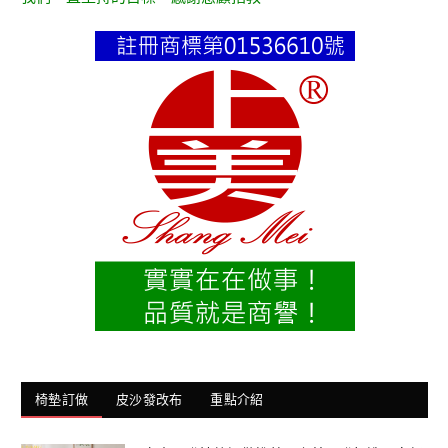
椅墊訂做
皮沙發改布
重點介紹