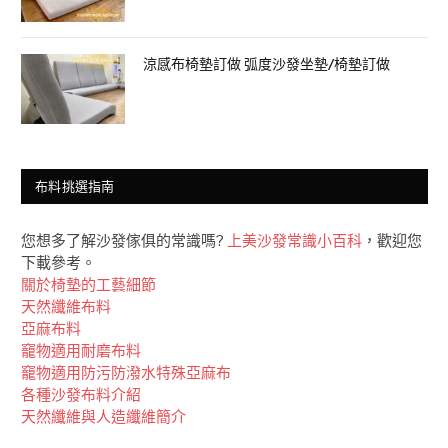
涼感布椅墊訂做 弧度沙發坐墊/椅墊訂做
布料挑選指南
您想多了解沙發傢俱的常識嗎?
上美沙發常識小百科
，歡迎您
下載參考。
關於椅墊的工藝細節
天然纖維布料
亞麻布料
竉物適用耐磨布料
竉物適用防污防潑水特殊亞麻布
各種沙發布料介紹
天然纖維與人造纖維簡介