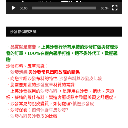
00:00
03:34
沙發傢俱的常識
．
品質就是商譽
，上美沙發行所有承接的沙發訂做與修理沙
發的訂單，100%在廠內親手打造，絕不委外代工，歡迎親
臨!
沙發布料、皮革常識：
．
沙發泡棉
與沙發常見凹陷故障的關係
．向您介紹沙發布料的特性:
沙發布料與沙發皮比較
．您需要知道的
沙發皮革
材質的常識!
．上美沙發採用的
沙發布料
，是運用在沙發、抱枕、床頭
板、餐椅的最佳布料，營造客廳或臥室整體美觀之舒適感。
．沙發常見的脫皮變質，如何處理?
慎選沙發皮
．沙發保養：
如何保養牛皮沙發?
．
沙發布料
與
沙發皮
的比較