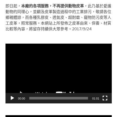
即日起，
本廠的各項服務，不再提供動物皮革
，此乃基於愛護
動物的同理心，並顧及皮革製造過程中的工業排污，敬請各位
鄉親體諒，而各種乳膠皮、透氣皮、超耐磨、竉物防污皮等人
工皮革，照常服務。本網站上所發佈之皮革由來、保養、材質
比較等內容，將留存持續供大眾參考。2017/9/24
視
訊
播
放
器
00:00
01:01