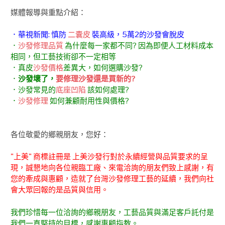
媒體報導與重點介紹：
．華視新聞: 慎防
二囊皮
裝高級，5萬2的沙發會脫皮
．
沙發修理品質
為什麼每一家都不同? 因為即便人工材料成本
相同，但工藝技術卻不一定相等
．真皮
沙發價格
差異大，如何選購沙發?
．
沙發壞了，
要修理沙發還是買新的?
．沙發常見的
底座凹陷
該如何處理?
．
沙發修理
如何兼顧耐用性與價格?
各位敬愛的鄉親朋友，您好：
"上美" 商標註冊是 上美沙發行對於永續經營與品質要求的呈
現，誠懇地向各位親臨工廠、來電洽詢的朋友們致上感謝，有
您的牽成與惠顧，造就了台灣沙發修理工藝的延續，我們向社
會大眾回報的是品質與信用。
我們珍惜每一位洽詢的鄉親朋友，工藝品質與滿足客戶託付是
我們一直堅持的目標，感謝惠顧指教。