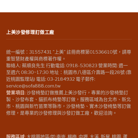
上美沙發修理訂做工廠
統一編號：31557431 "上美" 註冊商標第01536610號，請尊
重智慧財產權與商標著作權。
聯絡人: 蔡順良先生 行動電話: 0918-530823 營業時間: 週一
至週六 08:30~17:30 地址：桃園市八德區介壽路一段28號 (靠
近桃園監理站) 電話: 03-2184932 電子郵件:
service@sofa888.com.tw
營業項目:
沙發椅墊訂做推薦上美沙發行，專業的沙發椅墊訂
製、沙發布套、貓抓布椅墊等訂做，服務區域為台北市、新北
市、桃園與新竹苗栗等縣市，沙發椅墊、實木沙發椅墊等訂做
修理，是專業的沙發修理與沙發訂做工廠，歡迎洽詢。
服務區域:
大桃園地區(如:南崁, 楊梅, 中壢, 大溪, 新屋, 桃園, 蘆